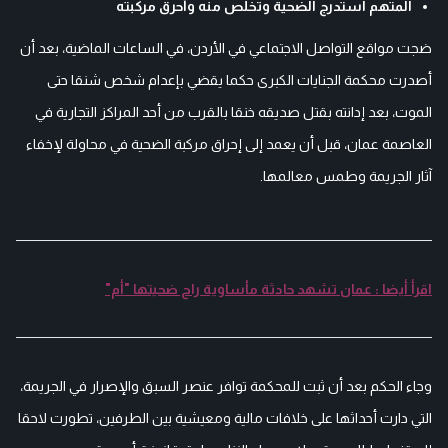
المتهم استدرج الضحية وتخلص منه وأحرق مركبته
ضجت مواقع التواصل الاجتماعي في الأردن، في الساعات الماضية، بعد أن
أصدرت محكمة الجنايات الكبرى حكما يقضي بإعدام شخص شنقا حتى
الموت، بعد إدانته بقتل صديقه خنقا بالقرب من أحد المراكز التجارية في
العاصمة عمان، قبل أن يعمد إلى إحراق مركبة الضحية في محاولة لإخفاء
آثار الجريمة وطمس معالمها.
اقرأ أيضا : عمان تشهد حادثة مأساوية راح ضحيتها "أم"
وجاء الحكم بعد أن ثبت للمحكمة توافر عنصر السبق والإصرار في الجريمة،
التي دارت أحداثها على خلافات مالية ومعيشية بين الطرفين، تطورت لاحقا