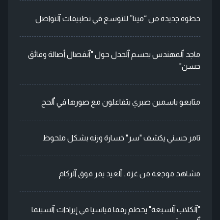
خطوة جديدة من “ميتا” للتوسع في تطبيقات ٱلتواصل
ماجد ٱلمهندس يحسم ٱلجدل حول "ٱنفصال أصالة وفائق
حسن"
متابعو ياسمين صبري يتفاعلون مع صورها في ٱلحج
تامر حسني يكشف "سر" خسارة وزنه بشكل ملحوظ
مشاهد موجعة من غزة.. ٱلعيد يمر فوق ٱلركام
"ٱلكلاب ٱلسبعة" يحطم رقما قياسيا في إيرادات ٱلسينما