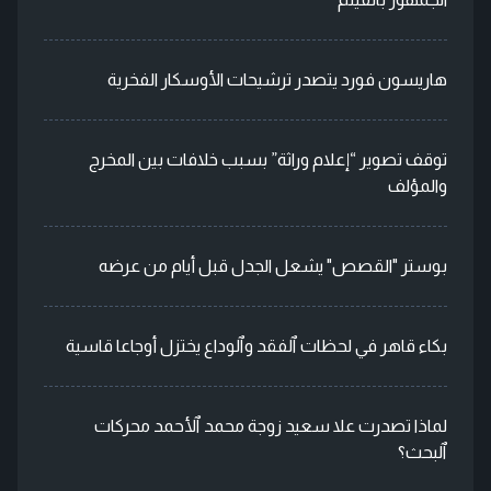
هاريسون فورد يتصدر ترشيحات الأوسكار الفخرية
توقف تصوير “إعلام وراثة” بسبب خلافات بين المخرج
والمؤلف
بوستر "القصص" يشعل الجدل قبل أيام من عرضه
بكاء قاهر في لحظات ٱلفقد وٱلوداع يختزل أوجاعا قاسية
لماذا تصدرت علا سعيد زوجة محمد ٱلأحمد محركات
ٱلبحث؟