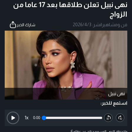
نهى نبيل تعلن طلاقها بعد 17 عاما من
الزواج
فن ومشاهير
|
نشر:
2026/4/3
شارك الخبر
نهى نبيل
استمع للخبر:
1
x
0:00
ملاحظة: النص المسموع ناتج عن نظام آلي