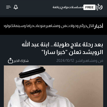
مسلسلات
برامج
رياضة
FREE
أخبار
الكل
جرائم وحوادث
فن ومشاهير
منوعات
دراما وسينما
تكنولوجيا
ش
بعد رحلة علاج طويلة.. ابنة عبد الله
الرويشد تعلن "خبرا سارا"
فن ومشاهير
|
نشر:
2024/10/12
شارك الخبر