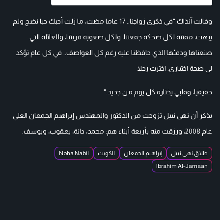
وقالت آنذاك:"في ذكرى زواجنا.. 17 عاما مضت، ما زلت أحبك حبا نضج ولم
يبهت، ممتنة لكل ضحكة جمعتنا، ولكل صعوبة قربتنا، وللعائلة التي
صنعناها ودفئها الذي حافظنا عليه رغم كل العواصف.. في كل عام تؤكد
لي صحة اختياري: اخترت رجلا
حقيقيا، وقلبي يختاره كل يوم من جديد."
يذكر أن نهى نبيل تزوجت من الدكتور والمهندس إبراهيم الجمعان العلي
عام 2008، ورزقت منه بأربعة أبناء هم: محمد، دانة، يعقوب، ويوسف.
طلاق نهى نبيل
إبراهيم الجمعان
الكويت
Noha Nabil
Ibrahim Al-Jamaan