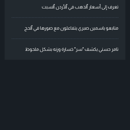
تعرف إلى أسعار ٱلذهب في ٱلأردن ٱلسبت
متابعو ياسمين صبري يتفاعلون مع صورها في ٱلحج
تامر حسني يكشف "سر" خسارة وزنه بشكل ملحوظ