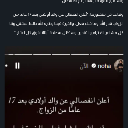
واستمرار المودة بينهما رغم الانفصال.
وقالت في منشورها: "أعلن انفصالي عن والد أولادي بعد 17 عاما من
الزواج، قدر الله وما شاء فعل، والخيرة فيما يختاره الله دائما. ستبقى بيننا
كل مشاعر الاحترام والتقدير، وستظل مصلحة أبنائنا فوق كل اعتبار."