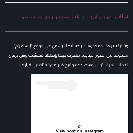
اقرأ أيضا : قرار مفاجئ .. أسما شريف منير ترتدي الحجاب - صور
وشاركت رهف جمهورها عبر حسابها الرسمي على موقع "إنستغرام"
مجموعة من الصور الجديدة، ظهرت فيها بإطلالة محتشمة وهي ترتدي
الحجاب للمرة الأولى، وسط دعم وفرح كبير من المتابعين بقرارها.
View post on Instagram