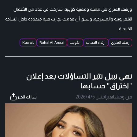
ورهف العنزي هي ممثلة ومغنية كويتية، شاركت في عدد من الأعمال
التلفزيونية والمسرحية، وسبق أن قدمت تجارب فنية متعددة داخل الساحة
الخليجية.
رهف العنزي
ارتداء الحجاب
الكويت
Rahaf Al-Anazi
Kuwait
نهى نبيل تثير التساؤلات بعد إعلان
"اختراق" حسابها
فن ومشاهير
|
نشر:
2026/4/6
شارك الخبر