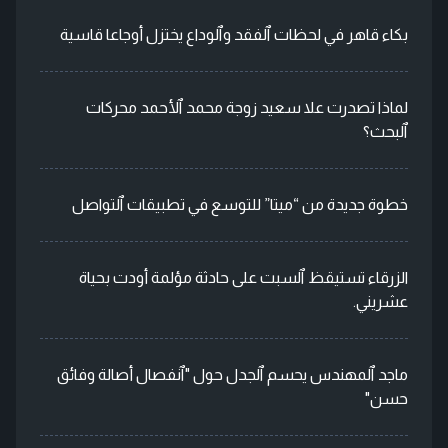
بكاء قاهر في لحظات ٱلفقد وٱلوداع يختزل أوجاعا قاسية
لماذا تصدرت علا سعيد زوجة محمد ٱلأحمد محركات
ٱلبحث؟
خطوة جديدة من “ميتا” للتوسع في تطبيقات ٱلتواصل
الزرقاء تستيقظ ٱلسبت على حادثة مؤلمة أودت بحياة
عشريني.
ماجد ٱلمهندس يحسم ٱلجدل حول "ٱنفصال أصالة وفائق
حسن"