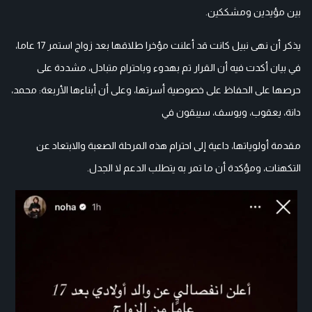
بين مؤيدين ومشككين.
يذكر أن نهى نبيل كانت قد أعلنت مؤخرا طلاقها بعد زواج استمر 17 عاما،
في بيان أكدت فيه أن القرار تم بهدوء وباحترام متبادل، مشددة على
حرصها على الحفاظ على خصوصية أسرتها، وعلى أن أبناءها الأربعة: محمد،
دانة، يعقوب، ويوسف، سيبقون في
مقدمة أولوياتها، داعية إلى احترام هذه المرحلة الصعبة والابتعاد عن
التكهنات، ومؤكدة أن ما تمر به يتطلب الدعم لا الجدل.