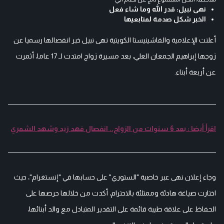
نهى نبيل: قدر الله وما شاء فعل
الخبر شكل صدمة لمتابعيها
أعلنت الإعلامية والفاشينيستا الكويتية نهى نبيل خبر انفصالها رسميا عن
زوجها إبراهيم الجمعان العلي، بعد مسيرة زواج امتدت لـ 17 عاما، أثمرت
عن أربعة أبناء.
اقرأ أيضا : بعد 6 سنوات من الزواج.. انفصال فهد زيد وشهد الشمري
وجاء إعلان نهى عبر خاصية "الستوري" على حسابها في "إنستغرام"، حيث
اختارت صياغة هادئة وممتلئة بالاحترام، أكدت من خلالها حرصها على
الحفاظ على علاقة طيبة قائمة على التقدير المتبادل مع والد أبنائها،