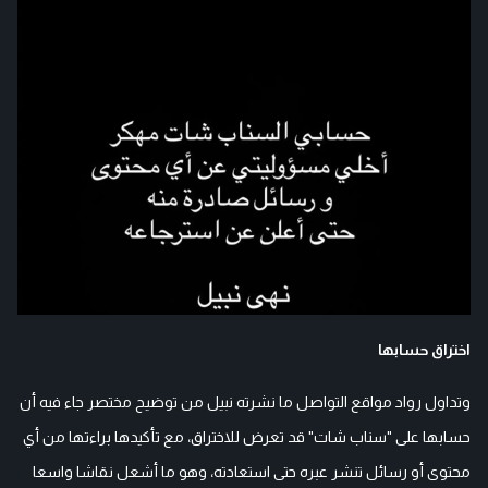
اختراق حسابها
وتداول رواد مواقع التواصل ما نشرته نبيل من توضيح مختصر جاء فيه أن
حسابها على "سناب شات" قد تعرض للاختراق، مع تأكيدها براءتها من أي
محتوى أو رسائل تنشر عبره حتى استعادته، وهو ما أشعل نقاشا واسعا