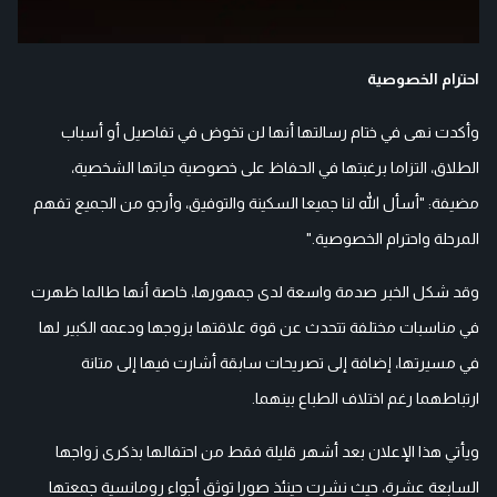
احترام الخصوصية
وأكدت نهى في ختام رسالتها أنها لن تخوض في تفاصيل أو أسباب
الطلاق، التزاما برغبتها في الحفاظ على خصوصية حياتها الشخصية،
مضيفة: "أسأل الله لنا جميعا السكينة والتوفيق، وأرجو من الجميع تفهم
المرحلة واحترام الخصوصية."
وقد شكل الخبر صدمة واسعة لدى جمهورها، خاصة أنها طالما ظهرت
في مناسبات مختلفة تتحدث عن قوة علاقتها بزوجها ودعمه الكبير لها
في مسيرتها، إضافة إلى تصريحات سابقة أشارت فيها إلى متانة
ارتباطهما رغم اختلاف الطباع بينهما.
ويأتي هذا الإعلان بعد أشهر قليلة فقط من احتفالها بذكرى زواجها
السابعة عشرة، حيث نشرت حينئذ صورا توثق أجواء رومانسية جمعتها