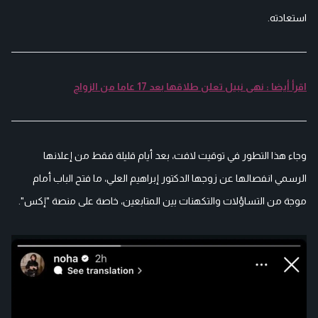
استعادته.
اقرأ أيضا : نهى نبيل تعلن طلاقها بعد 17 عاما من الزواج
وجاء هذا التطور في توقيت لافت، بعد أيام قليلة فقط من إعلانها
الرسمي انفصالها عن زوجها الدكتور إبراهيم العلي، ما فتح الباب أمام
موجة من التساؤلات والتكهنات بين المتابعين، خاصة على منصة "إكس".