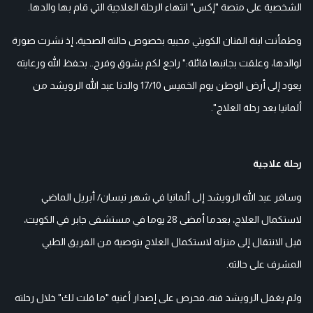
الشخصية على منصة "إكس" انتهاء الرحلة العلاجية التي قام بها والدها.
وطمأنت ابنة الفنان الكويتي محبيه بخصوص حالته الصحية، إذ نشرت صورة
لوالدها، وعلقت بجانبها قائلة:" راجع لكم بشوق وفرح.. بحفظ الله ورعايته
يعود إلى أرض الوطن يوم الخميس 17/10 والدنا عبد الله الرويشد من
ألمانيا بعد رحلة العلاج".
رحلة علاجية
وسافر عبد الله الرويشد إلى ألمانيا في شهر نيسان/ أبريل الماضي
لاستكمال العلاج، بعدما أمضى 28 يوما في مستشفى جابر في الكويت،
قبل الانتقال إلى منزله لاستكمال العلاج بتوصية من الفريق الطبي
المشرف على حالته.
ولم يغفل الرويشد فنه، فحرص على إصدار أغنية "ما قلت لك" خلال رحلته