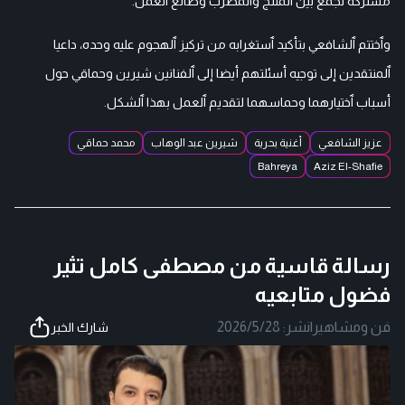
مشتركة تجمع بين ٱلمنتج وٱلمطرب وصانع ٱلعمل.
وٱختتم ٱلشافعي بتأكيد ٱستغرابه من تركيز ٱلهجوم عليه وحده، داعيا
ٱلمنتقدين إلى توجيه أسئلتهم أيضا إلى ٱلفنانين شيرين وحماقي حول
أسباب ٱختيارهما وحماسهما لتقديم ٱلعمل بهذا ٱلشكل.
عزيز الشافعي
أغنية بحرية
شيرين عبد الوهاب
محمد حماقي
Bahreya
Aziz El-Shafie
رسالة قاسية من مصطفى كامل تثير
فضول متابعيه
فن ومشاهير
|
نشر:
2026/5/28
شارك الخبر