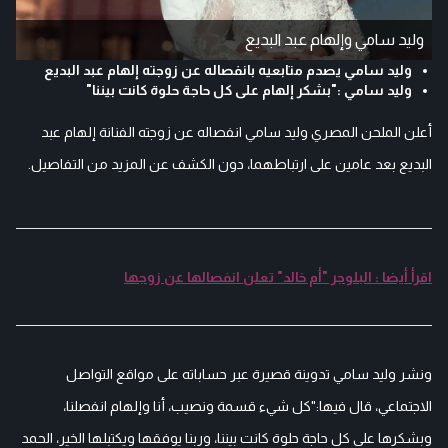
وليد سامي وإلهام عبد البديع
وليد سامي يصدم متابعيه بانفصاله عن زوجته إلهام عبد البديع
وليد سامي :"بشكر إلهام على كل حاجة حلوة كانت بيننا"
أعلن الملحن المصري وليد سامي انفصاله عن زوجته الفنانة إلهام عبد
البديع بعد عامين على ارتباطهما، دون الكشف عن المزيد من التفاصيل.
اقرأ أيضا : البلوجر "أم خالد" تعلن انفصالها عن زوجها
ونشر وليد سامي تدوينة قصيرة عبر حساباته على مواقع التواصل
الاجتماعي، قال فيها:"كل شيء قسمة ونصيب، أنا وإلهام انفصلنا،
وبشكرها على كل حاجة حلوة كانت بيننا، وربنا يوفقها ويكتبلها الخير، الحمد