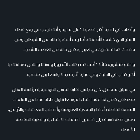
وأضاف في لهجة أكثر تصعيدا: “على ما يبدو أنك ترغب في رفع غطاء
الستر الذي كشفه الله عنك، أما زلت أستعيذ بالله من الشيطان ومن
فضحك كما تستحق”، في تعبير يعكس حالة من الغضب الشديد.
واختتم منشوره قائلا: “أمسكت بكتاب الله زورا وبهتانا والناس صدقتك يا
أكبر كذاب في الدنيا”، وهي عبارة أثارت جدلا واسعا بين متابعيه.
في سياق منفصل، كان مجلس نقابة المهن الموسيقية برئاسة الفنان
مصطفى كامل قد عقد اجتماعا موسعا تناول خلاله عددا من الملفات
المهمة الخاصة بأعضاء الجمعية العمومية وأصحاب المعاشات والأرامل،
ضمن خطة تهدف إلى تحسين الخدمات الاجتماعية والطبية المقدمة
للأعضاء.