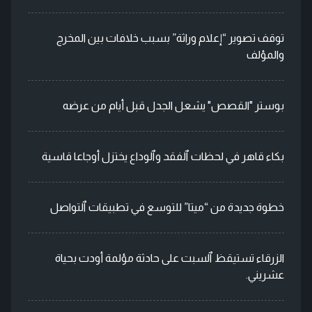
توقف تصوير “إعلام وراثة” بسبب خلافات بين المخرج
والمؤلف
بوستر "القصص" يشعل الجدل قبل أيام من عرضه
بكاء قاهر في لحظات ٱلفقد وٱلوداع يختزل أوجاعا قاسية
خطوة جديدة من “ميتا” للتوسع في تطبيقات ٱلتواصل
الزرقاء تستيقظ ٱلسبت على حادثة مؤلمة أودت بحياة
عشريني.