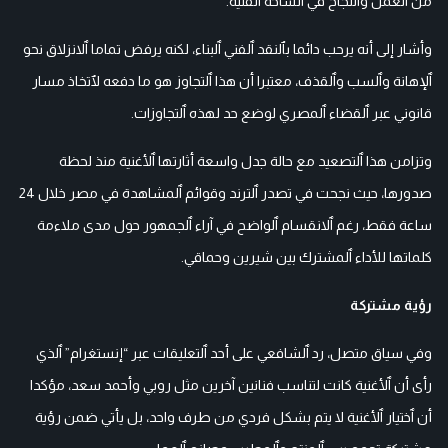
من ٱلعمل وٱلنجاح في ٱلساحة ٱلفنية.
وأشار إلى أنه يرحب دائما بٱلنقد ٱلفني ٱلبناء، لكنه يرفض تماما ٱلانزلاق نحو
ٱلإهانة وٱلسب وٱلقذف، معتبرا أن هذا ٱلتجاوز هو ما دفعه لٱتخاذ مسار
قانوني عبر ٱلقضاء ٱلمصري لوضع حد لهذه ٱلتجاوزات.
وتزامن هذا ٱلتصعيد مع حالة جدل واسعة أثارتها ٱلأغنية منذ لحظة
صدورها، حيث نجحت في تصدر ٱلترند وقوائم ٱلمشاهدة في مصر خلال 24
ساعة فقط، رغم ٱلانقسام ٱلواضح في آراء ٱلجمهور حول مدى ملاءمة
كلماتها للأداء ٱلمشترك بين شيرين وحماقي.
رؤية مشتركة
وفي سياق متصل، رد ٱلشافعي على أحد ٱلتعليقات عبر “إنستغرام” ٱلذي
رأى أن ٱلأغنية كانت لتناسب فنانين آخرين مثل روبي وأحمد سعد، مؤكدا
أن ٱختيار ٱلأغنية لا يتم بشكل فردي من طرف واحد، بل يأتي ضمن رؤية