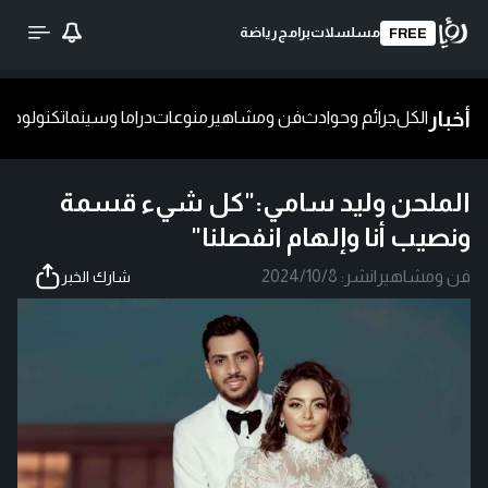
مسلسلات
برامج
رياضة
FREE
أخبار
الكل
جرائم وحوادث
فن ومشاهير
منوعات
دراما وسينما
تكنولوجيا
ش
الملحن وليد سامي:"كل شيء قسمة
ونصيب أنا وإلهام انفصلنا"
فن ومشاهير
|
نشر:
2024/10/8
شارك الخبر