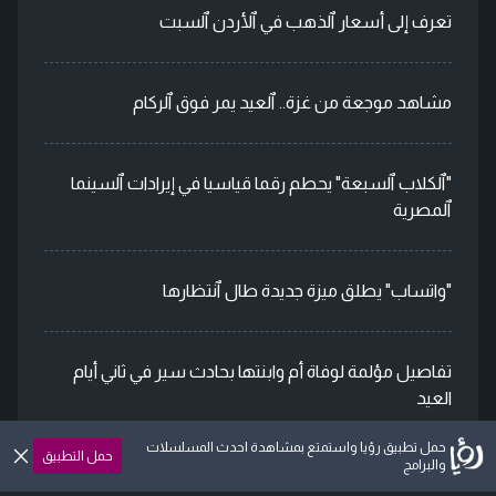
تعرف إلى أسعار ٱلذهب في ٱلأردن ٱلسبت
مشاهد موجعة من غزة.. ٱلعيد يمر فوق ٱلركام
"ٱلكلاب ٱلسبعة" يحطم رقما قياسيا في إيرادات ٱلسينما
ٱلمصرية
"واتساب" يطلق ميزة جديدة طال ٱنتظارها
تفاصيل مؤلمة لوفاة أم وابنتها بحادث سير في ثاني أيام
العيد
حمل تطبيق رؤيا واستمتع بمشاهدة احدث المسلسلات
حمل التطبيق
والبرامج