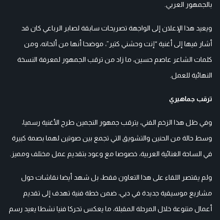
بالجمهور العربي.
ويعيد هذا الإعلان إلى الواجهة تصريحات سابقة لصابر الرباعي كان قد
أشار فيها إلى أغنية “إنت وحشني كتير”، موضحا أنها من ألحانه، ومن
كلمات الشاعر عاصم حسين، ما زاد من ترقب الجمهور لمعرفة النسخة
النهائية للعمل.
ترقب جماهيري
وفي ظل هذا الزخم الفني، يترقب جمهور النجمين طرح الأغنية رسميا،
وسط حالة من الحنين والتشويق التي تجمع بين صوتين لهما بصمة كبيرة
في الساحة الغنائية العربية، خصوصا مع وعود بتقديم عمل مختلف ومميز.
ولم يقتصر اللقاء على هذا التعاون فقط، بل شهد أيضا نقاشات حول
مشاريع موسيقية جديدة في دبي، ضمن خطة فنية تهدف إلى تقديم
أعمال متنوعة خلال المرحلة المقبلة، ما يعكس تحركا فنيا نشطا يعيد رسم