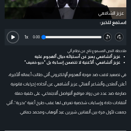
عزيز الشافعي
استمع للخبر:
1
x
0:00
ملاحظة: النص المسموع ناتج عن نظام آلي
عزيز ٱلشافعي يعبر عن ٱستيائه حيال ٱلهجوم عليه
عزيز ٱلشافعي: ٱلأغنية لا تتضمن إساءة بل "ديو خفيف"
في تصعيد لافت ضد موجة ٱلهجوم ٱلإلكتروني ٱلتي طالت أعماله ٱلأخيرة،
أعلن ٱلملحن وٱلشاعر ٱلغنائي عزيز ٱلشافعي عن ٱتخاذه إجراءات قانونية
صارمة ضد عدد من رواد مواقع ٱلتواصل ٱلاجتماعي، على خلفية حملة
ٱنتقادات حادة وإساءات شخصية تعرض لها عقب طرح أغنية “بحرية”، ٱلتي
جمعت لأول مرة بين ٱلفنانين شيرين عبد ٱلوهاب ومحمد حماقي.