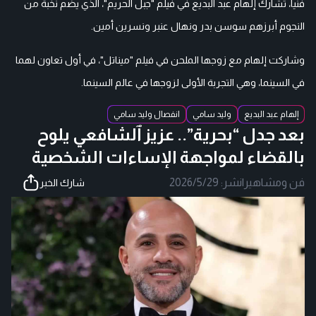
فنيا، تشارك إلهام عبد البديع في فيلم "جبل الحريم"، الذي يضم نخبة من
النجوم أبرزهم سوسن بدر ونهال عنبر ونسرين أمين.
وشاركت إلهام مع زوجها الملحن في فيلم "ميناتل"، في أول تعاون لهما
في السينما، وهي التجربة الأولى لزوجها في عالم السينما.
إلهام عبد البديع
وليد سامي
انفصال وليد سامي
بعد جدل “بحرية”.. عزيز ٱلشافعي يلوح
بالقضاء لمواجهة الإساءات الشخصية
فن ومشاهير
|
نشر:
2026/5/29
شارك الخبر