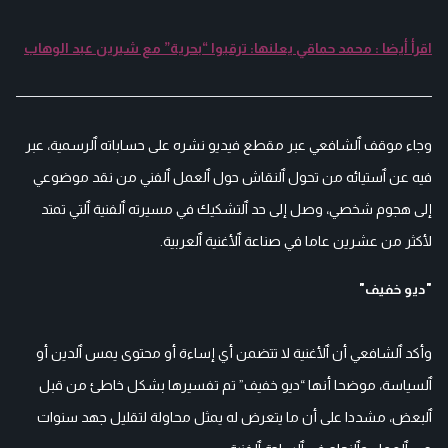
اقرأ أيضا : محمد حماقي يعلنها: ترقبوا “بحرية” مع شيرين عبد الوهاب
وجاء موقف ٱلشافعي عبر مقطع فيديو نشره على حساباته ٱلرسمية، عبر
فيه عن ٱستيائه من تحول ٱلنقاش حول ٱلعمل ٱلفني من نقد موضوعي
إلى هجوم شخصي، وصل إلى حد ٱلتشكيك في مسيرته ٱلفنية ٱلتي تمتد
لأكثر من عشرين عاما في صناعة ٱلأغنية ٱلعربية.
"ديو خفيف"
وأكد ٱلشافعي أن ٱلأغنية لا تتضمن أي إساءة أو محتوى يمس ٱلدين أو
ٱلسياسة، موضحا أنها “ديو خفيف” تم تفسيرها بشكل خاطئ من قبل
ٱلبعض، مشددا على أن ما يتعرض له يمثل محاولة لتقليل جهد سنوات