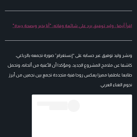
اقرأ أيضا : وليد توفيق يرد على شائعة وفاته: "أنا بخير وبصحة جيدة"
ونشر وليد توفيق عبر حسابه على “إنستغرام” صورة تجمعه بالرباعي،
كاشفا عن ملامح المشروع الجديد، ومؤكدا أن الأغنية من ألحانه، وتحمل
طابعا عاطفيا مميزا يعكس روحا فنية متجددة تجمع بين نجمين من أبرز
نجوم الغناء العربي.