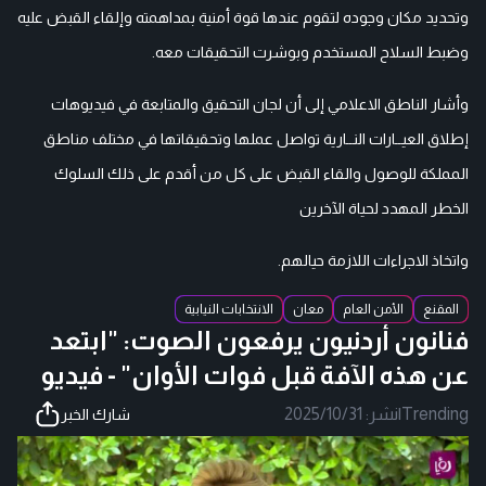
وتحديد مكان وجوده لتقوم عندها قوة أمنية بمداهمته وإلقاء القبض عليه
وضبط السلاح المستخدم وبوشرت التحقيقات معه.
وأشار الناطق الاعلامي إلى أن لجان التحقيق والمتابعة في فيديوهات
إطلاق العيــارات النــارية تواصل عملها وتحقيقاتها في مختلف مناطق
المملكة للوصول والقاء القبض على كل من أقدم على ذلك السلوك
الخطر المهدد لحياة الآخرين
واتخاذ الاجراءات اللازمة حيالهم.
المقنع
الأمن العام
معان
الانتخابات النيابية
فنانون أردنيون يرفعون الصوت: "ابتعد
عن هذه الآفة قبل فوات الأوان" - فيديو
Trending
|
نشر:
2025/10/31
شارك الخبر