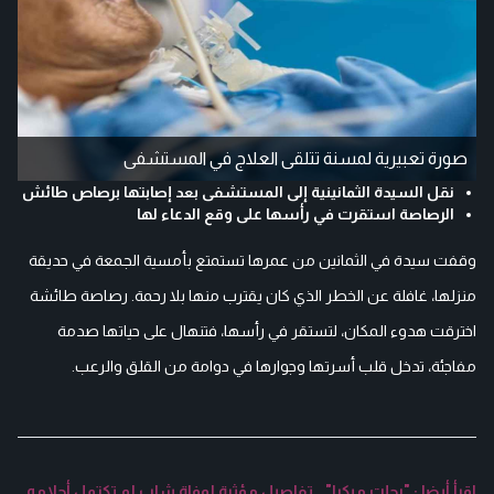
صورة تعبيرية لمسنة تتلقى العلاج في المستشفى
نقل السيدة الثمانينية إلى المستشفى بعد إصابتها برصاص طائش
الرصاصة استقرت في رأسها على وقع الدعاء لها
وقفت سيدة في الثمانين من عمرها تستمتع بأمسية الجمعة في حديقة
منزلها، غافلة عن الخطر الذي كان يقترب منها بلا رحمة. رصاصة طائشة
اخترقت هدوء المكان، لتستقر في رأسها، فتنهال على حياتها صدمة
مفاجئة، تدخل قلب أسرتها وجوارها في دوامة من القلق والرعب.
اقرأ أيضا : "رحلت مبكرا".. تفاصيل مؤثرة لوفاة شاب لم تكتمل أحلامه