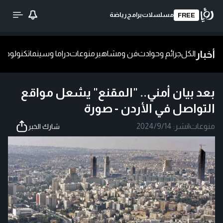
مسلسلات
برامج
رياضة
FREE
أخبار
الكل
جرائم وحوادث
فن ومشاهير
منوعات
دراما وسينما
تكنولوجيا
ش
بعد بيان أمني.. "المقنع" يشعل مواقع
التواصل في الأردن - صورة
منوعات
|
نشر:
2024/9/14
شارك الخبر