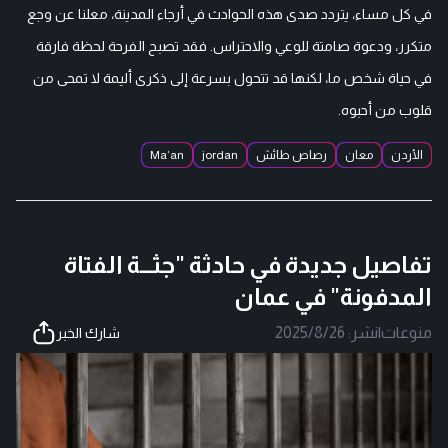
في كل مساء، يتردد صدى هذه الحوادث في أرجاء المدينة، معلنا عن وجع
متكرر، ودعوة صامتة للوعي والاحتراس. فقد تصبح الفرحة لحظة فارقة
في حياة شخص ما، لكنها قد تتحول بسرعة إلى ذكرى أليمة لا تمحى من
قلوب من أحبوه.
الأردن
معان
رصاص طائش
jordan
Ma’an
تفاصيل جديدة في حادثة "جثـــة الفتاة
المدفونة" في عمان
منوعات
|
نشر:
2025/8/26
شارك الخبر