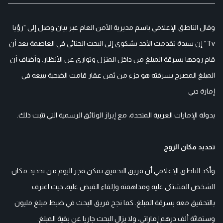
وقال الناطق الإعلامي باسم مديرية الأمن العام عبر بيان وصل إلى "رؤيا
Tv" إن سيدة تقدمت الأحد بشكوى إلى البحث الجنائي في العاصمة بعد أن
قام زوجها بسرقة المبلغ من داخل المنزل وتوارى عن الأنظار. وأضاف أن
المبلغ المصرح بسرقته هو جزء من ثمن عقار قامت الضحية ببيعه في
إمارة دبي
بدولة الإمارات العربية المتحدة، مع إبراز الوثائق الرسمية التي تثبت ذلك.
تحديد مكان الزوج
وأكد الناطق الإعلامي أن فريق التحقيق تمكن فجر اليوم من تحديد مكان
الشخص المشتكى عليه ومداهمته وإلقاء القبض عليه، حيث اعترف
بالتحقيق معه بسرقة المبلغ. كما نجح فريق البحث في ضبط مبلغ مليون
وستمائة ألف درهم إماراتي، ولا يزال البحث جاريا عن بقية المبلغ.