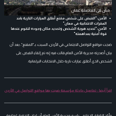
مبان في العاصمة عمان
الأمن:"القبض على شخص مقنع أطلق العيارات النارية باحد
المقرات الانتخابية في معان"
الأمن:"تحديد هوية الشخص وتحديد مكان وجوده لتقوم عندها
قوة أمنية بمداهمته"
ضجت مواقع التواصل الاجتماعي في الأردن، السبت، بـ"المقنع"، بعد أن
بيان أصدرته مديرية الأمن العام،
قالت فيه إنه تم إلقاء القبض على
الشخص الذي أطلق عيارات نارية خلال الانتخابات البرلمانية.
اقرأ أيضا : تفاصيل حادثة مؤسفة ضجت بها مواقع التواصل في الأردن
وأكد الناطق الإعلامي باسم مديرية الأمن العام أن لجان التحقيق لمتابعة