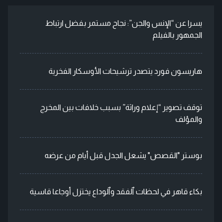
يسرا عن “الإنس والجن”: نجاح مستمر بفضل ارتباط
الجمهور بالفيلم
هاريسون فورد يتصدر ترشيحات الأوسكار الفخرية
توقف تصوير “إعلام وراثة” بسبب خلافات بين المخرج
والمؤلف
بوستر "القصص" يشعل الجدل قبل أيام من عرضه
بكاء قاهر في لحظات ٱلفقد وٱلوداع يختزل أوجاعا قاسية