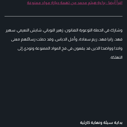
اقرأ أيضا : براءة هيثم محمد من تهمة حيازة مواد ممنوعة
وشارك في الحملة التوعوية الفنانون: زهير النوباني، شايش النعيمي، سهير
فهد، رانيا فهد، ريم سعادة، وأمل الدباس، وقد حملت رسائلهم معنى
واحدا وواضحا الذين قد يقعون في فخ المواد الممنوعة وتودي إلى
التهلكة.
بداية سيئة ونهاية كارثية