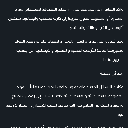
وأكد الفنانون في كلماتهم على أن البداية الفضولية لاستخدام المواد
المخدرة أو الممنوعة تتحول سريعا إلى كارثة شخصية واجتماعية، تنعكس
آثارها على الفرد وعائلته والمجتمع.
وقد شددوا على ضرورة التحلي بالوعي والابتعاد التام عن هذه المواد،
معتبرينها مدخلا للأزمات الصحية والنفسية والاجتماعية التي يصعب
الخروج منها.
رسائل ذهبية
وكانت الرسائل الذهبية واضحة وشفافة ، التقت جميعها بأن لمواد
الممنوعة بدايتها كارثة ونهايتها كارثة، داعيا الشباب إلى رفض الانصياع
وراءها والبحث عن العلاج فور التورط بها لتجنب الانحدار إلى مسار لا رجعة
فيه.
وفي ختام الحملة، شددت مديرية الأمن العام على أهمية تكاتف الجهود