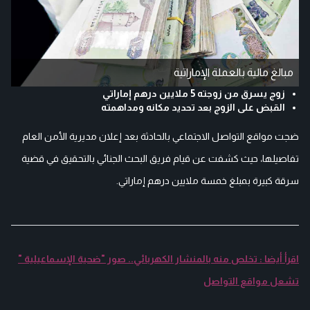
مبالغ مالية بالعملة الإماراتية
زوج يسرق من زوجته 5 ملايين درهم إماراتي
القبض على الزوج بعد تحديد مكانه ومداهمته
ضجت مواقع التواصل الاجتماعي بالحادثة بعد إعلان مديرية الأمن العام
تفاصيلها، حيث كشفت عن قيام فريق البحث الجنائي بالتحقيق في قضية
سرقة كبيرة بمبلغ خمسة ملايين درهم إماراتي.
اقرأ أيضا : تخلص منه بالمنشار الكهربائي.. صور "ضحية الإسماعيلية "
تشعل مواقع التواصل