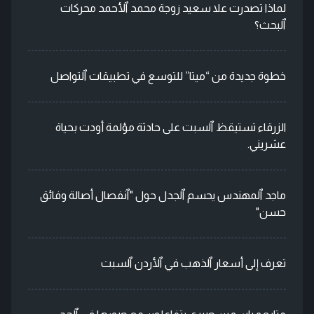
لماذا تصدرت علا سعيد زوجة محمد ٱلأحمد محركات
ٱلبحث؟
خطوة جديدة من “ميتا” للتوسع في تطبيقات ٱلتواصل
الزرقاء تستيقظ ٱلسبت على حادثة مؤلمة أودت بحياة
عشريني.
ماجد ٱلمهندس يحسم ٱلجدل حول "ٱنفصال أصالة وفائق
حسن"
تعرف إلى أسعار ٱلذهب في ٱلأردن ٱلسبت