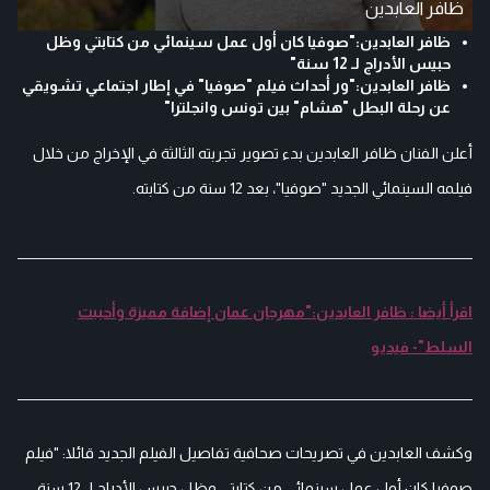
ظافر العابدين
ظافر العابدين:"صوفيا كان أول عمل سينمائي من كتابتي وظل
حبيس الأدراج لـ 12 سنة"
ظافر العابدين:"ور أحداث فيلم "صوفيا" في إطار اجتماعي تشويقي
عن رحلة البطل "هشام" بين تونس وانجلترا"
أعلن الفنان ظافر العابدين بدء تصوير تجربته الثالثة في الإخراج من خلال
فيلمه السينمائي الجديد "صوفيا"، بعد 12 سنة من كتابته.
اقرأ أيضا : ظافر العابدين:"مهرجان عمان إضافة مميزة وأحببت
السلط"- فيديو
وكشف العابدين في تصريحات صحافية تفاصيل الفيلم الجديد قائلا: "فيلم
صوفيا كان أول عمل سينمائي من كتابتي وظل حبيس الأدراج لـ 12 سنة