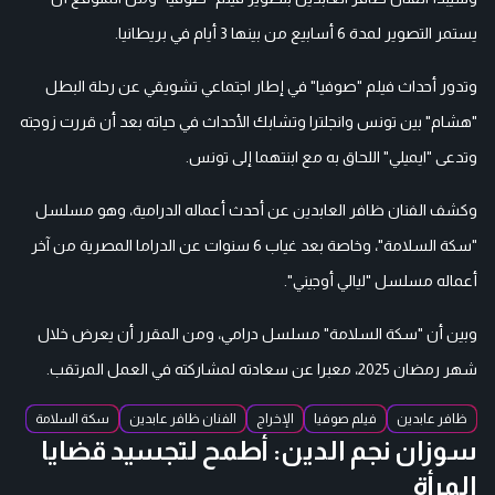
يستمر التصوير لمدة 6 أسابيع من بينها 3 أيام في بريطانيا.
وتدور أحداث فيلم "صوفيا" في إطار اجتماعي تشويقي عن رحلة البطل
"هشام" بين تونس وانجلترا وتشابك الأحداث في حياته بعد أن قررت زوجته
وتدعى "ايميلي" اللحاق به مع ابنتهما إلى تونس.
وكشف الفنان ظافر العابدين عن أحدث أعماله الدرامية، وهو مسلسل
"سكة السلامة"، وخاصة بعد غياب 6 سنوات عن الدراما المصرية من آخر
أعماله مسلسل "ليالي أوجيني".
وبين أن "سكة السلامة" مسلسل درامي، ومن المقرر أن يعرض خلال
شهر رمضان 2025، معبرا عن سعادته لمشاركته في العمل المرتقب.
ظافر عابدين
فيلم صوفيا
الإخراج
الفنان ظافر عابدين
سكة السلامة
سوزان نجم الدين: أطمح لتجسيد قضايا
المرأة