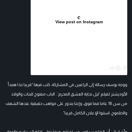
View post on Instagram
ووجه يوسف رسالة إلى الراغبين في المشاركة، كتب فيها:“قريبا جدا هنبدأ
الأوديشنز لفيلم ‘ليل نجاية العشق المحرم’.. الباب مفتوح للبنات والولاد
من سن 18 عاما فما فوق، وإحنا بندور على مواهب حقيقية عندها الشغف
والطموح، استنوا الإعلان الكامل قريبا”.
وأشار إلى أن الفيلم سيكون من إخراجه، فيما يتولى كتابة السيناريو والحوار