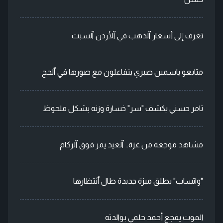
تعرف إلى أسعار ٱلذهب في ٱلأردن ٱلسبت
متابعو ياسمين صبري يتفاعلون مع صورها في ٱلحج
تامر حسني يكشف "سر" خسارة وزنه بشكل ملحوظ
مشاهد موجعة من غزة.. ٱلعيد يمر فوق ٱلركام
"واتساب" يطلق ميزة جديدة طال ٱنتظارها
الموت يفجع أحمد حلمي بوالدته