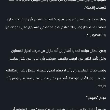
لأسباب إنتاجية".
وقال بطل مسلسل "عروس بيروت" إنه حينما شعر بأن الوقت قد حان
لتنفيذ الفيلم بظروف إنتاجية تليق به وتقدمه في مستوى عالي الجودة، قرر
بدء التصوير به.
وعن أبطال فيلمه الجديد أشار إلى أنه مازال في مرحلة اختيار الممثلين
والتي تأخذ الكثير من الوقت والجهد، موضحا بأن الدور من يختار صاحبه.
ولفت ظافر العابدين إلى أنه لا يهتم لمدى شهرة الممثل بقدر إمكانياته
على مستوى الأداء، موضحا بأنه يعتز بكل ممثل عمل معه من تونس أو
خارجها.
فيلم "صوفيا"
وسيبدأ الفنان ظافر العابدين بتصوير فيلم "صوفيا" ومن المتوقع أن