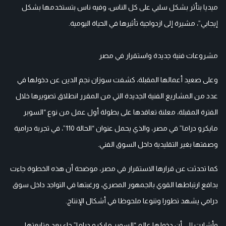
ميديا بتأثر بشكل سلبي على كل الناس، وفيه ناس بتستخدمها بشكل
إيجابي”، مشيرة إلى ازدواجية تأثيرها في الحياة اليومية.
مشروعات فنية جديدة واستقرار في مصر
وعلى صعيد أعمالها المقبلة، كشفت سوزان نجم الدين عن دخولها في
عدد من المشاريع الفنية الجديدة التي من المقرر انطلاق تصويرها خلال
الفترة المقبلة، معلنة تعاقدها على بطولة أول عمل من نوع “السوبر
مايكرو دراما” في مصر، والذي يحمل عنوان “الحالة 110”، في تجربة درامية
وصفتها بغير التقليدية داخل السوق الفني.
كما تحدثت عن قرارها الاستقرار في مصر، موضحة أن هذه الخطوة جاءت
بدافع ارتباطها القوي بالجمهور المصري، ورغبتها في التواجد داخل سوق
درامي يشهد تطورا وتنوعا ملحوظا في أشكال الإنتاج.
وأشارت إلى أن دخولها عالم “السوبر مايكرو دراما” جاء بعد متابعتها