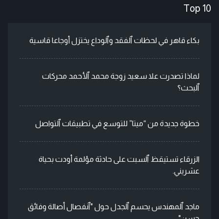
Top 10
بكاء قاهر في لحظات ٱلفقد وٱلوداع يختزل أوجاعا قاسية
لماذا تصدرت علا سعيد زوجة محمد ٱلأحمد محركات
ٱلبحث؟
خطوة جديدة من “ميتا” للتوسع في تطبيقات ٱلتواصل
الزرقاء تستيقظ ٱلسبت على حادثة مؤلمة أودت بحياة
عشريني.
ماجد ٱلمهندس يحسم ٱلجدل حول "ٱنفصال أصالة وفائق
حسن"