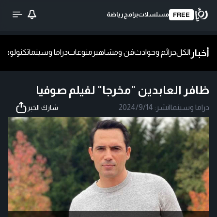
مسلسلات
برامج
رياضة
FREE
أخبار
الكل
جرائم وحوادث
فن ومشاهير
منوعات
دراما وسينما
تكنولوجيا
ش
ظافر العابدين "مخرجا" لفيلم صوفيا
دراما وسينما
|
نشر:
2024/9/14
شارك الخبر