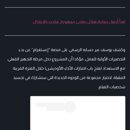
اقرأ أيضا : حمادة هلال يفاجئ جمهوره: فكرت بالاعتزال
وكشف يوسف عبر حسابه الرسمي على منصة “إنستغرام” عن بدء
التحضيرات الأولية للعمل، مؤكدا أن المشروع دخل مرحلة التجهيز الفعلي،
مع الاستعداد لفتح باب اختبارات الأداء (الأوديشن) خلال الفترة القريبة
المقبلة، لاختيار مجموعة من الوجوه الجديدة التي ستشارك في تجسيد
شخصيات الفيلم.