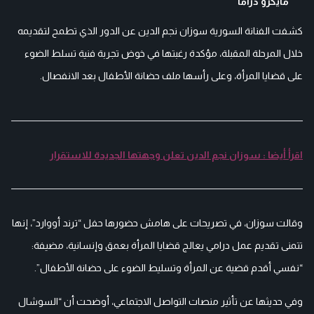
مايكرو دراما"
كشفت الفنانة السورية سوزان نجم الدين عن الدور الذي تطمح لتقديمه
خلال المرحلة المقبلة، مؤكدة رغبتها في خوض تجربة فنية تسلط الضوء
على قضايا المرأة، وعلى رأسها ملف حضانة الأطفال بعد الانفصال.
اقرأ أيضا : سوزان نجم الدين تعلن وجهتها الجديدة للاستقرار
وقالت سوزان، في تصريحات على هامش حضورها حفل “ترند أووارد”، إنها
تتمنى تقديم عمل درامي يعالج قضايا المرأة بعمق وإنسانية، مضيفة:
“نفسي أقدم قضية عن المرأة وتسليط الضوء على حضانة الأطفال”.
وفي حديثها عن تأثير منصات التواصل الاجتماعي، أوضحت أن “السوشال