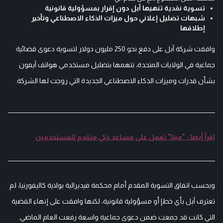
تسوية نقدية تنهيها آبل دون إقرار بمسؤولية قانونية
شبهات تضليل إعلاني حول ميزات الذكاء الاصطناعي وتأخير
إطلاقها
وافقت شركة آبل على دفع نحو 250 مليون دولار لتسوية دعوى قضائية
جماعية في الولايات المتحدة، تتهمها بتضليل مستخدمي هواتف آيفون
بشأن قدرات وميزات الذكاء الاصطناعي الجديدة التي روجت لها الشركة.
اقرأ أيضا : "ميتا" تعمل على مساعد ذكي متقدم للمستخدمين
وبحسب اتفاق التسوية المقدم أمام محكمة فيديرالية بولاية كاليفورنيا، لم
تعترف آبل بأي خطإ أو مسؤولية قانونية، لكنها وافقت على إنهاء القضية
التي كانت قد جمعت ضمن دعوى جماعية واسعة رفعت العام الماضي.