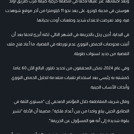
وبعد اختفائها، عثر عليها لاحقا في منطقة حرجية كثيفة قرب طريق أولد
هوستن في مدينة كونرو، على بعد نحو 11 كيلومترا من آخر موقع شوهدت
فيه، وقد تعرضت لاعتداء شديد وطعنات أودت بحياتها.
في البداية، أدين رجل بالجريمة في الشهر التالي، لكنه أبرئ لاحقا بعد أن
أثبتت فحوصات الحمض النووي عدم تورطه في القضية، ما أعاد فتح ملف
القضية من جديد لسنوات طويلة.
وفي عام 2024، تمكن المحققون من تحديد تايلور، البالغ الآن 60 عاما،
كمشتبه به رئيسي بعد استخدام تقنيات متقدمة لتحليل الحمض النووي
وأبحاث الأنساب الجينية.
وقال شريف المقاطعة خلال المؤتمر الصحفي إن "مستوى الثقة في
التطابق الجيني يبلغ واحدا من بين أعداد فلكية"، مضيفا أن الأدلة "تشير
بقوة شديدة إلى أنه هو المسؤول عن الجريمة".