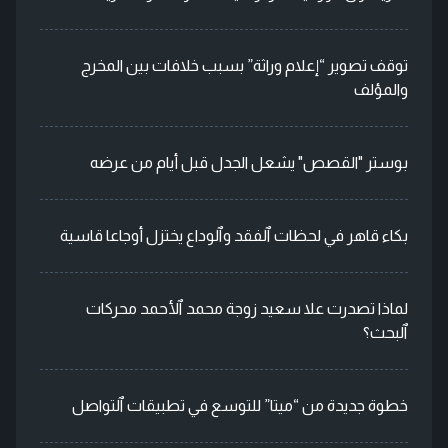
توقف تصوير “إعلام وراثة” بسبب خلافات بين المخرج
والمؤلف
بوستر "القصص" يشعل الجدل قبل أيام من عرضه
بكاء قاهر في لحظات ٱلفقد وٱلوداع يختزل أوجاعا قاسية
لماذا تصدرت علا سعيد زوجة محمد ٱلأحمد محركات
ٱلبحث؟
خطوة جديدة من “ميتا” للتوسع في تطبيقات ٱلتواصل