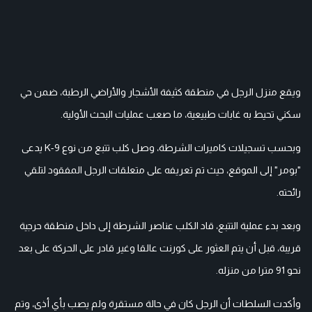
ويقع منزل الرجل في منطقة كثيفة الأشجار والأراضي الرطبة، ضمن حي
سكني تحيط به غابات طبيعية، ما صعب عمليات البحث الأولية.
وبحسب تسجيلات كاميرات الشرطة، وصل كلب تتبع من نوع K-9 يدعى
"بومر" إلى الموقع، حيث تم تعريفه على متعلقات الرجل المفقود لتلقي
رائحته.
وبعد بدء عملية التتبع، قاد الكلب عناصر الشرطة إلى داخل منطقة حرجية
قريبة، قبل أن يتم العثور على كورنت عالقا وغير قادر على الحركة على بعد
نحو 91 مترا من منزله.
وأكدت السلطات أن الرجل كان في حالة مستقرة ولم يصب بأي أذى، وتم