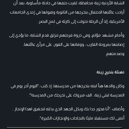
الشابة الأردنية زينة محافظة، لقيت حتفها في حادثة مأساوية، بعد أن
أرادت عائلتها الاحتفال بتخرجها من الثانوية وقبولها في إحدى الجامعات
الأمريكية، إلا أن الرحلة تحولت إلى كارثة في لمح البصر.
وأمام مشهد مؤلم، وفي ذروة فرحتهم تنزلق قدم الشابة، ما يؤدي إلى
إصابتها بمروحة القارب ، ووفاتها على الفور، على مرأى عائلتها،
وصدمتهم.
تهنئة بتخرج زينة
وكان والدها هنأ ابنته بتخرجها من مدرستها، إذ كتب :"اليوم آخر يوم في
المدرسة لبتني زينة.. الف مبروك على تخرجك من المدرسة!".
وأضاف :"أنا فخور جدا بك وبكل الجهد الذي بذلته لتحقيق اهذا الإنجاز ..
أتمنى لك مستقبلا مليئا بالنجاحات والإنجازات الكبيرة".