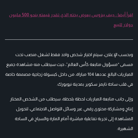
اقرأ أيضا : جيف بيزوس يعرض يخته الذي تقدر قيمته بنحو 500 مليون
دولار للبيع
وبحسب الإعلان، سيتم اختيار شخص واحد فقط لشغل منصب تحت
مسمى “مسؤول متابعة كأس العالم”، حيث سيطلب منه مشاهدة جميع
المباريات البالغ عددها 104 مباراة، من داخل كبسولة زجاجية مصممة خاصة
في قلب ساحة تايمز سكوير بمدينة نيويورك.
وإلى جانب متابعة المباريات لحظة بلحظة، سيطلب من الشخص المختار
إنتاج ومشاركة محتوى رقمي عبر وسائل التواصل الاجتماعي، لتحويل
المشاهدة إلى تجربة تفاعلية مباشرة أمام المارة والسياح في الساحة
الشهيرة.