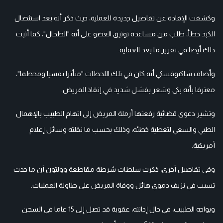
وكشفت الإفادة عن تفاصيل جديدة للعملية، حيث ذكر أنه بعد استئصال
الكبد خطأ، طلب من مساعدة توثيق العضو على أنه "الطحال"، كما أثبت
ذلك أيضا في تقرير ما بعد العملية.
وأضاف شاكنوفسكي أنه كان في تلك اللحظات "متأثرا نفسيا ومحطما"،
معترفا بأنه بكى وشعر بفشل شديد في إنقاذ المريض.
وتشير دعوى قضائية رفعتها أرملة المريض إلى اتهام الطبيب بالإهمال
الطبي والسعي لتغطية خطئه، وذلك بحسب ما نقلته وسائل إعلام
أمريكية.
وفي تفاصيل أخرى، ذكرت سلطات شرطة مقاطعة وولتون أن ما حدث
تسبب في نزيف دموي هائل ووفاة المريض على طاولة العمليات.
ويواجه الطبيب، في حال إدانته، عقوبة قد تصل إلى 15 عاما في السجن