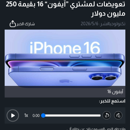
تعويضات لمشتري ”آيفون“ 16 بقيمة 250
مليون دولار
تكنولوجيا
|
نشر:
2026/5/6
شارك الخبر
آيفون 16
استمع للخبر:
1
x
0:00
ملاحظة: النص المسموع ناتج عن نظام آلي