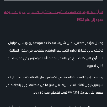
اقرأ أيضا : الولايات المتحدة.. "بودكاست" يساعد في حل جريمة مروعة
تعود إلى عام 1982
وخلال مؤتمر صحفي، أعلن شريف مقاطعة مونتغمري ويسلي دوليتل
توقيف بوبي تشارلز تايلور الأب، بعد الاشتباه بضلوعه في مقتل الطالبة
ديانا أوغ، التي كانت تبلغ من العمر 16 عاما آنذاك وتدرس في مدرسة نيو
كاني الثانوية.
وبحسب إدارة السلامة العامة في تكساس، فإن الفتاة اختفت مساء 27
سبتمبر/أيلول 1986، أثناء سيرها من منزلها في منطقة بورتر باتجاه متجر
صغير على طريق FM 1314 قرب تقاطع سورترز رود.