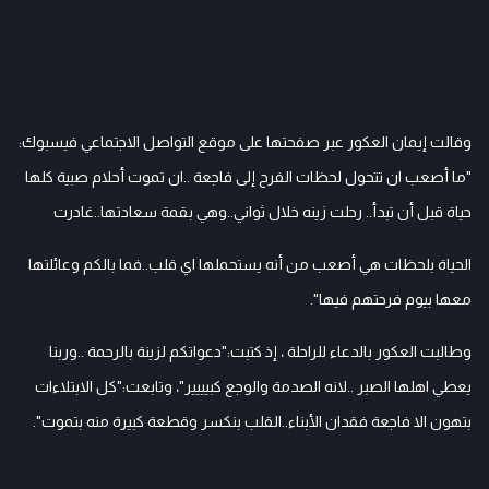
وقالت إيمان العكور عبر صفحتها على موقع التواصل الاجتماعي فيسبوك:
"ما
أصعب ان تتحول لحظات الفرح إلى فاجعة ..ان تموت أحلام صبية كلها
حياة قبل أن تبدأ.. رحلت زينه خلال ثواني..وهي بقمة سعادتها..غادرت
الحياة بلحظات هي أصعب من أنه يستحملها اي قلب..فما بالكم وعائلتها
معها بيوم فرحتهم فيها".
وطالبت العكور بالدعاء للراحلة ، إذ كتبت:"دعواتكم لزينة بالرحمة ..وربنا
يعطي اهلها الصبر ..لانه الصدمة والوجع كبيييير"، وتابعت:"كل الابتلاءات
بتهون الا فاجعة فقدان الأبناء..القلب بنكسر وقطعة كبيرة منه بتموت".