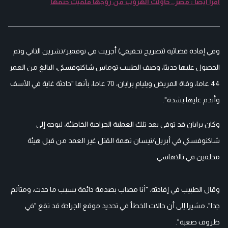
اقرأ أيضا : مصر.. حاولت الهروب من زوجها فلقيت حتفها
وفي إفادة قضائية (تصريح تحقيقي) أجريت في نوفمبر/تشرين الثاني وتم
الحصول عليها حديثا، وصف الطبيب توماس شاكنوفسكي، البالغ من العمر
44 عاما، وفاة المريض ويليام برايان، 70 عاما، بأنها "حادثة غاية في الأسف
وأندم عليها بشدة".
وكان برايان قد توفي بعد تلك العملية الجراحية الخاطئة، ليوجه إلى
شاكنوفسكي في أبريل/نيسان تهمة القتل غير العمد من قبل هيئة
محلفين في تالاهاسي.
وقال الطبيب في إفادته: "أنا مصاب بصدمة دائمة بسبب ما حدث، ومتألم
جدا"، مشيرا إلى أن حالات الخطأ في تحديد موقع الجراحة قد تقع "في
ظروف صعبة".