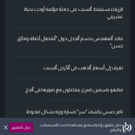
الزرقاء تستيقظ ٱلسبت على حادثة مؤلمة أودت بحياة
عشريني.
ماجد ٱلمهندس يحسم ٱلجدل حول "ٱنفصال أصالة وفائق
حسن"
تعرف إلى أسعار ٱلذهب في ٱلأردن ٱلسبت
متابعو ياسمين صبري يتفاعلون مع صورها في ٱلحج
تامر حسني يكشف "سر" خسارة وزنه بشكل ملحوظ
حمل تطبيق رؤيا واستمتع بمشاهدة احدث المسلسلات
حمل التطبيق
والبرامج