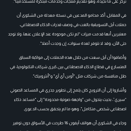
نركز على ما نجيده، وهو تقديم منتجات وخدمات مبتكرة لمستخدمينا".
في المقابل، أكد محامو المدعين في نسخة معدلة من الشكوى أن
حملات آبل التسويقية بالغت في وصف قدرات الذكاء الاصطناعي،
معتبرين أنها قدمت ميزات “لم تكن موجودة عند الإعلان عنها، ولا توجد
حتى الآن، وقد لا تتوفر لعدة سنوات، إن وجدت أصلا".
وأضافوا أن آبل سعت من خلال هذه الحملات إلى مواكبة السباق
المتسارع في قطاع الذكاء الاصطناعي بين كبرى شركات التكنولوجيا، في
ظل منافسة من شركات مثل "أوبن أي آي" و"أنثروبيك".
وأشاروا إلى أن الترويج كان يلمح إلى تطوير جذري في المساعد الصوتي
“سيري”، بحيث يتحول من "واجهة صوتية محدودة" إلى "مساعد ذكاء
اصطناعي شخصي متكامل"، وهو ما لم يتحقق بحسب الدعوى.
وجاء في الشكوى أن هواتف آيفون 16 طرحت في الأسواق دون توفير