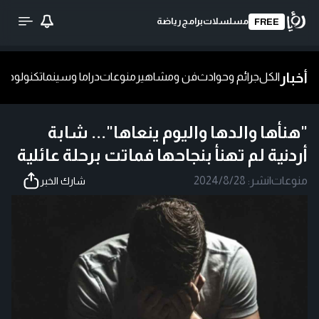
مسلسلات
برامج
رياضة
FREE
أخبار
الكل
جرائم وحوادث
فن ومشاهير
منوعات
دراما وسينما
تكنولوجيا
ش
"هنأها والدها واليوم ينعاها"... شابة
أردنية لم تهنأ بنجاحها فماتت برحلة عائلية
منوعات
|
نشر:
2024/8/28
شارك الخبر