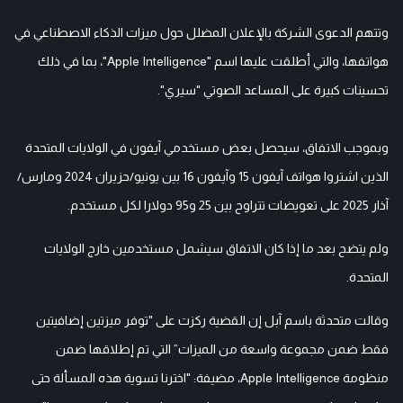
وتتهم الدعوى الشركة بالإعلان المضلل حول ميزات الذكاء الاصطناعي في
هواتفها، والتي أطلقت عليها اسم "Apple Intelligence"، بما في ذلك
تحسينات كبيرة على المساعد الصوتي "سيري".
وبموجب الاتفاق، سيحصل بعض مستخدمي آيفون في الولايات المتحدة
الذين اشتروا هواتف آيفون 15 وآيفون 16 بين يونيو/حزيران 2024 ومارس/
آذار 2025 على تعويضات تتراوح بين 25 و95 دولارا لكل مستخدم.
ولم يتضح بعد ما إذا كان الاتفاق سيشمل مستخدمين خارج الولايات
المتحدة.
وقالت متحدثة باسم آبل إن القضية ركزت على "توفر ميزتين إضافيتين
فقط ضمن مجموعة واسعة من الميزات” التي تم إطلاقها ضمن
منظومة Apple Intelligence، مضيفة: "اخترنا تسوية هذه المسألة حتى