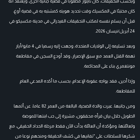
وبحسب التحقيقات، كان تايلور مطلوبا في قضية جنائية أخرى، ويعتقد أنه
كان مختبئا في المكسيك وقت تحديد هويته كمشتبه به في قضية أوغ،
قبل أن يسلم نفسه لمكتب التحقيقات الفيدرالي في مدينة مكسيكو في
24 أبريل/نيسان 2026.
وبعد تسليمه إلى الولايات المتحدة، وجهت إليه رسميا في 4 مايو/أيار
تهمة القتل العمد مع سبق الإصرار، وقد أودع السجن في مقاطعة
مونتغمري بناء على المحاكمة.
وإذا أدين، فقد يواجه عقوبة الإعدام، بحسب ما أكده المدعي العام
للمقاطعة.
ومن جانبها، عبرت والدة الضحية، البالغة من العمر 82 عاما، عن ألمها
الطويل خلال بيان قرأه محققون، مشيرة إلى حب ابنتها للموضة
ولعائلتها، ومؤكدة أن العائلة بدأت الآن فقط مرحلة الحداد الحقيقي، مع
شكرها للسلطات على "تفانيها في كشف الحقيقة ومنحهم نوعا من