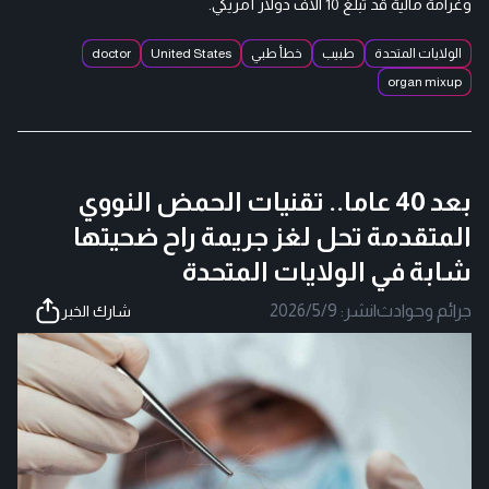
وغرامة مالية قد تبلغ 10 آلاف دولار أمريكي.
الولايات المتحدة
طبيب
خطأ طبي
United States
doctor
organ mixup
بعد 40 عاما.. تقنيات الحمض النووي
المتقدمة تحل لغز جريمة راح ضحيتها
شابة في الولايات المتحدة
جرائم وحوادث
|
نشر:
2026/5/9
شارك الخبر