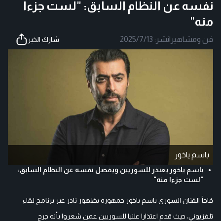
نفسه عن النظام السابق: "لست جزءا
منه"
فن ومشاهير
|
نشر:
2025/7/13
شارك الخبر
باسم ياخور
باسم ياخور يعتذر للسوريين ويفصل نفسه عن النظام السابق:
"لست جزءا منه"
فاجأ الفنان السوري باسم ياخور جمهوره بظهور نادر عبر برنامج لقاء
تلفزيوني، حيث قدم اعتذارا علنيا للسوريين عمن شعروا بأنه جرح