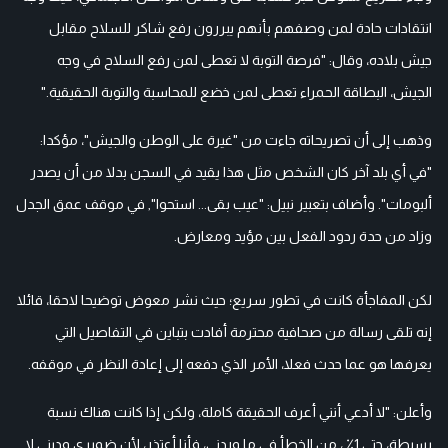
انتقادات حادة لمن وصفهم بأنهم يبررون رفع شاكر للسلاح مقابل
جيش بلاده، وقال: "فرصة التوبة لا تعطى لمن رفع السلاح في وجه
الجيش، البطاقة الحمراء تعطى لمن خضع للمحاسبة والتوبة الحقيقية."
وذهب إلى أن تصريحاته جاءت من "غيرة على الوطن والجيش"، مؤكدا:
"في أي بلد آخر كان الشخص مثل هذا يقيد في السجن بدلا من أن يصدر
ألبومات". وأضاف بتعبير نبيل: "عيب بقى... استحوا", في موقف عمق الجدل
وزاد من حدة ردود الفعل بين مؤيد ومعارض.
لكن المفاجأة كانت في تطور سريع؛ حيث نشر معوض توضيحا لاحقا، قائلا
إنه تلقى رسالة من صحافية محترمة أفادت بتباين في التفاصيل التي
يعرفها هو عما حدث فعلا، الأمر الذي دفعه إلى إعادة النظر في موقفه.
وأعلن: "لا أدعي أنني أعرف الحقيقة كاملة، ولكن إذا كانت هناك نسبة
بسيطة، حتى 1٪ ، من الخطأ في ما وردني، فأنا أعتذر، لأن ضميري وديني لا