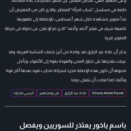
وعلى الصعيد الفني، تساءل البعض عن مصير مشاركات غادة القادمة،
خاصة في مسلسل "شباب امرأة" المنتظر، والذي كان من المفترض أن
تبدأ تصوير مشاهده خلال شهر أغسطس، بالإضافة إلى ظهورها
كضيفة شرف في فيلم "أحمد وأحمد" الذي تم الإعلان عن دخوله في مرحلة
التصوير قريبا.
يذكر أن غادة عبد الرازق تعد واحدة من أبرز نجمات الشاشة العربية، وقد
عرفت بقدرتها على تجاوز المحن والعودة بقوة إلى الأضواء. ويأمل
محبوها أن تكون هذه الإصابة مجرد استراحة محارب تعود بعدها أكثر قوة
وتألقا، كما اعتادت أن تفعل دوما.
Ghada Abdel Razek
غادة عبد الرازق
فن ومشاهير
كرسي متحرك
باسم ياخور يعتذر للسوريين ويفصل