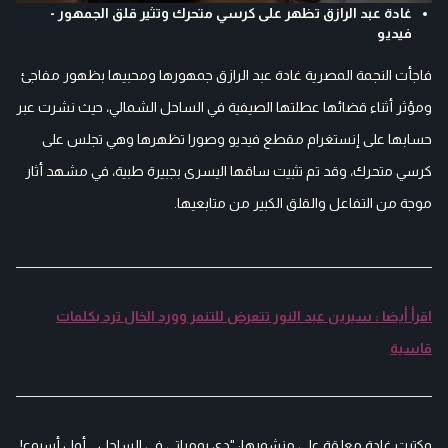
غادة عبد الرازق تظهر على كرسي متحرك وتثير قلق الجمهور -
فيديو
فاجأت النجمة المصرية غادة عبد الرازق جمهورها ومحبيها بظهور مفاجئ
ومؤثر أثناء قضائها عطلتها الصيفية في الساحل الشمالي، حيث نشرت عبر
حسابها على إنستغرام مقطع فيديو وصورا تظهرها وهي تجلس على
كرسي متحرك، وقد تم تثبيت ساقها اليسرى بجبيرة طبية، في مشهد أثار
موجة من التفاعل والقلق الكبير من متابعيها.
اقرأ أيضا : سيرين عبد النور تتعرض للتنمر وورد الخال ترد بكلمات
قاسية
وكتبت غادة معلقة على منشورها: "دي يومياتي في الساحل... أول أسبوع!