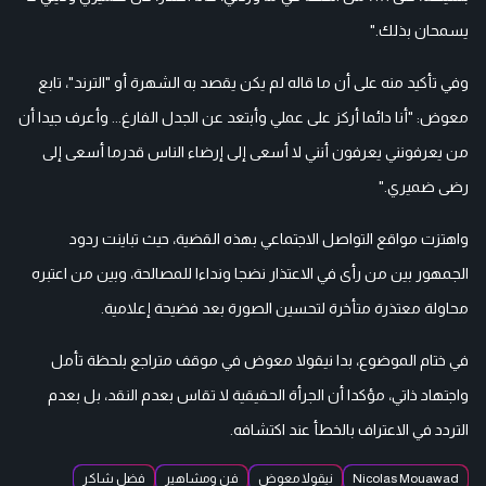
يسمحان بذلك."
وفي تأكيد منه على أن ما قاله لم يكن يقصد به الشهرة أو "الترند"، تابع
معوض: "أنا دائما أركز على عملي وأبتعد عن الجدل الفارغ... وأعرف جيدا أن
من يعرفونني يعرفون أنني لا أسعى إلى إرضاء الناس قدرما أسعى إلى
رضى ضميري."
واهتزت مواقع التواصل الاجتماعي بهذه القضية، حيث تباينت ردود
الجمهور بين من رأى في الاعتذار نضجا ونداءا للمصالحة، وبين من اعتبره
محاولة معتذرة متأخرة لتحسين الصورة بعد فضيحة إعلامية.
في ختام الموضوع، بدا نيقولا معوض في موقف متراجع بلحظة تأمل
واجتهاد ذاتي، مؤكدا أن الجرأة الحقيقية لا تقاس بعدم النقد، بل بعدم
التردد في الاعتراف بالخطأ عند اكتشافه.
Nicolas Mouawad
نيقولا معوض
فن ومشاهير
فضل شاكر