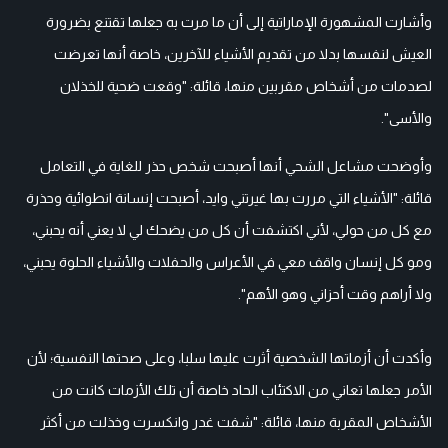
وأشارت المشهورة الإماراتية إلى أن ما مرت به جعلها تقتنع بضرورة
العيش لنفسها بدلا من تقديم الأشياء للآخرين، خاصة أنها تعرضت
لصدمات من أشخاص مقربين منها، قائلة: "وقعت ضحية للخذلان
والأسى".
وأوضحت مشاعل الشحي أنها أصبحت شخص حذر للغاية في التعامل
قائلة: "الأشياء التي مررت بها غيرتني وايد، أصبحت إنسانة انطوائية وحذرة
مع كل من حولي، لأني اكتشفت أن كل من يضحك لي لا يعني أنه يحبني،
ومو كل إنسان واقف معي في الأعراس والحفلات والأشياء الحلوة يحبني،
ولا أراهم وقت أحزاني وهو الأهم".
وأكدت أن أزماتها الشخصية أثرت عليها سلبا، وعلى صحتها النفسية؛ لأن
الأمر جعلها تعاني من الاكتئاب الحاد خاصة أن تلك الأزمات كانت من
الأشخاص المقربة منها، قائلة: "شفت غدر وانكسرت وخذلت من أكثر