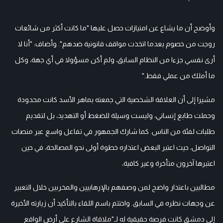
وأوضح أن ما يشاع عن امتيازات حصل عليها "ما كانت أكثر من شائعات
روجت من خصوم بعدما اتخذت مواقف قانونية ضدهم". وأضاف: "أنا لا
أرى نفسي جزءا من النظام السابق، ولم أكن مسؤولا في أي جهة، وكل
ما أملك من عملي فقط."
مشيرا إلى أن العلاقة الشخصية التي جمعته بماهر الأسد كانت محدودة
وحملت طابع إنساني، وليست وسيلة للضغط أو التهديد، بل لتقديم
طلبات لفئة من الناس. كما شارك الجمهور في تفاعل واسع عبر منصات
التواصل، حيث اعتبر البعض اعتذاره خطوة أولى نحو المصالحة، في حين
اعتبرها آخرون متأخرة وغير كافية،
مطالبين باعتذار واضح لمن وصفهم بالإرهابيين والمخربين خلال التعبير
عن وجهات نظره في السابق. واختتم باسم اللقاء بالتأكيد أن زيارته الأخيرة
إلى دمشق كانت فرصة حقيقية له لـ"ملاقاة الشارع على أرض الواقع