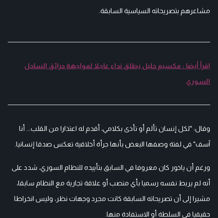
مشاعرهم بتصريحاته السياسية السابقة.
اقرأ أيضا : مكسيم خليل يطلق نداء عاجلا لمواجهة حرائق الساحل
السوري
وقال: "لكل إنسان تألم أو تأذى بكلامي، أقدم له اعتذارا من القلب... أنا
آسف" في لفتة وصفها البعض بأنها جرأة أخلاقية تعكس صدقا إنسانيا.
ورغم أن ياخور كان معروفا في السابق بتأييده للنظام السوري، شدد على
أنه لم يربط نفسه رسميا بأي منصب أو علاقة تجارية مع النظام سابقا،
مشيرا إلى أن تصريحاته السابقة كانت مجرد وجهات نظر، وليس انخراطا
حقيقيا في السلطة أو الاستفادة منها.