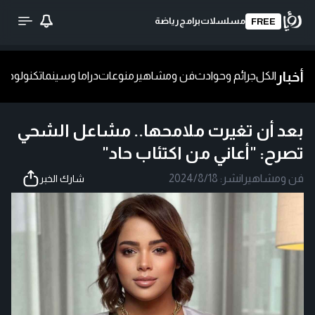
مسلسلات
برامج
رياضة
FREE
أخبار
الكل
جرائم وحوادث
فن ومشاهير
منوعات
دراما وسينما
تكنولوجيا
ش
بعد أن تغيرت ملامحها.. مشاعل الشحي
تصرح: "أعاني من اكتئاب حاد"
فن ومشاهير
|
نشر:
2024/8/18
شارك الخبر