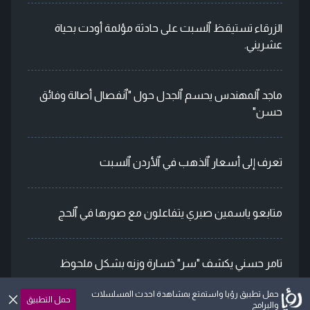
الزرقاء تستيقظ ٱلسبت على حادثة مؤلمة أودت بحياة
عشريني.
ماجد ٱلمهندس يحسم ٱلجدل حول "ٱنفصال أصالة وفائق
حسن"
تعرف إلى أسعار ٱلذهب في ٱلأردن ٱلسبت
متابعو ياسمين صبري يتفاعلون مع صورها في ٱلحج
تامر حسني يكشف "سر" خسارة وزنه بشكل ملحوظ
حمل تطبيق رؤيا واستمتع بمشاهدة احدث المسلسلات
حمل التطبيق
والبرامج