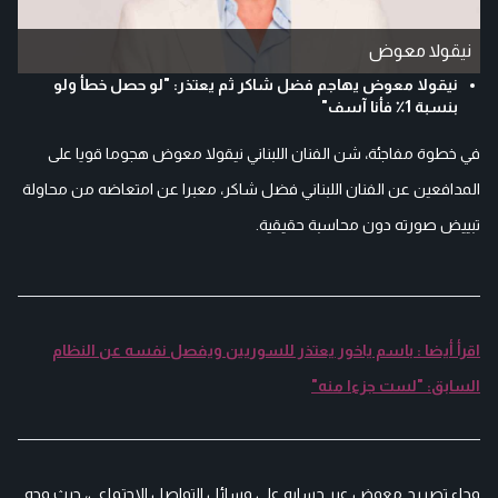
نيقولا معوض
نيقولا معوض يهاجم فضل شاكر ثم يعتذر: "لو حصل خطأ ولو
بنسبة 1٪ فأنا آسف"
في خطوة مفاجئة، شن الفنان اللبناني نيقولا معوض هجوما قويا على
المدافعين عن الفنان اللبناني فضل شاكر، معبرا عن امتعاضه من محاولة
تبييض صورته دون محاسبة حقيقية.
اقرأ أيضا : باسم ياخور يعتذر للسوريين ويفصل نفسه عن النظام
السابق: "لست جزءا منه"
وجاء تصريح معوض عبر حسابه على وسائل التواصل الاجتماعي، حيث وجه