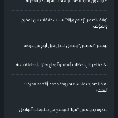
هاريسون فورد يتصدر ترشيحات الأوسكار الفخرية
توقف تصوير “إعلام وراثة” بسبب خلافات بين المخرج
والمؤلف
بوستر "القصص" يشعل الجدل قبل أيام من عرضه
بكاء قاهر في لحظات ٱلفقد وٱلوداع يختزل أوجاعا قاسية
لماذا تصدرت علا سعيد زوجة محمد ٱلأحمد محركات
ٱلبحث؟
خطوة جديدة من “ميتا” للتوسع في تطبيقات ٱلتواصل