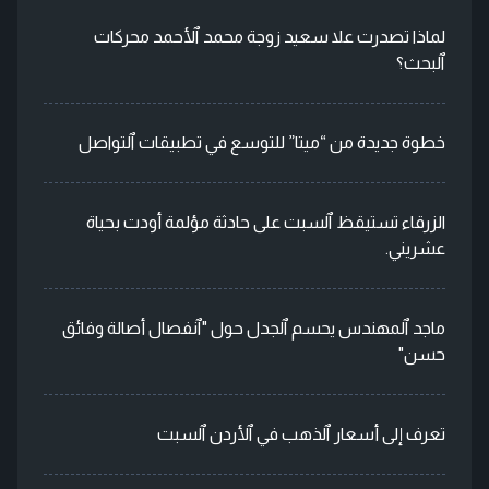
لماذا تصدرت علا سعيد زوجة محمد ٱلأحمد محركات
ٱلبحث؟
خطوة جديدة من “ميتا” للتوسع في تطبيقات ٱلتواصل
الزرقاء تستيقظ ٱلسبت على حادثة مؤلمة أودت بحياة
عشريني.
ماجد ٱلمهندس يحسم ٱلجدل حول "ٱنفصال أصالة وفائق
حسن"
تعرف إلى أسعار ٱلذهب في ٱلأردن ٱلسبت