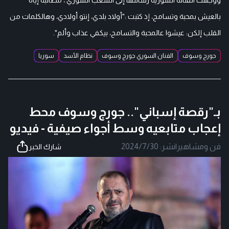
بالعيش بمحبة وتسامح، إذ كتبت :"أولاد بلدي، إنتو أولادي، وهالكلمات من
القلب إلكن: عيشوا عالمحبة والتسامح، بيكفي عذاب وألم".
جورج وسوف
الفنان السوري جورج وسوف
نظام الأسد
سوريا
بـ"رقصة إسباني".. جورج وسوف محط
إعجاب متابعيه وسط أجواء صيفية - فيديو
فن ومشاهير
|
نشر:
2024/7/30
شارك الخبر