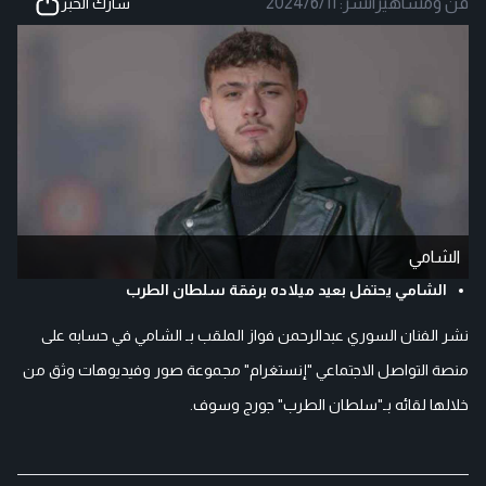
فن ومشاهير
|
نشر:
2024/6/11
شارك الخبر
الشامي
الشامي يحتفل بعيد ميلاده برفقة سلطان الطرب
نشر الفنان السوري عبدالرحمن فواز الملقب بـ الشامي في حسابه على
منصة التواصل الاجتماعي "إنستغرام" مجموعة صور وفيديوهات وثق من
خلالها لقائه بـ"سلطان الطرب" جورج وسوف.