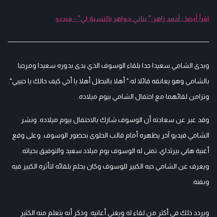
اقرأ أيضا : أحمد زاهر:" بناتي جواهر بالنسبة لي" - فيديو
وبدى الشامي سعيدا جدا بلقاء الوسوف الذي بدى بدوره سعيدا ومرحبا
بالشامي وهو يعانقه قائلا له:" أهلا بالبطل أهلا يا أخي كيف حالك يا حبيبي".
وتزامن لقائهما مع احتفال الشامي بيوم ميلاده.
وقد عبر عن سعادته أن الوسوف شارك بالاحتفال بيوم ميلاده. ونشر
الشامي فيديو آخر يظهره أمام قالب الحلوى بحضور الوسوف. وعلى وقع
أغنية هابي بيرثداي، تمنى له الوسوف يوم ميلاد سعيد والتوفيق بحياته.
ويعرف عن الشامي حبه الكبير للوسوف وكان يحلم بلقائه لتأثره الكبير فيه
وبفنه.
ويردد ذلك في أكثر من لقاء له ويغني أغانيه. وذكر أنه يتعلم منه الكثير