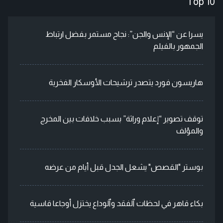
Top 10
يسرا عن “الإنس والجن”: نجاح مستمر بفضل ارتباط
الجمهور بالفيلم
هاريسون فورد يتصدر ترشيحات الأوسكار الفخرية
توقف تصوير “إعلام وراثة” بسبب خلافات بين المخرج
والمؤلف
بوستر "القصص" يشعل الجدل قبل أيام من عرضه
بكاء قاهر في لحظات ٱلفقد وٱلوداع يختزل أوجاعا قاسية