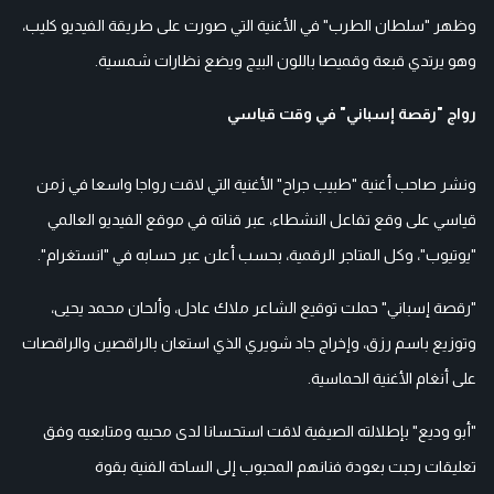
وظهر "سلطان الطرب" في الأغنية التي صورت على طريقة الفيديو كليب،
وهو يرتدي قبعة وقميصا باللون البيج ويضع نظارات شمسية.
رواج "رقصة إسباني" في وقت قياسي
ونشر صاحب أغنية "طبيب جراح" الأغنية التي لاقت رواجا واسعا في زمن
قياسي على وقع تفاعل النشطاء، عبر قناته في موقع الفيديو العالمي
"يوتيوب"، وكل المتاجر الرقمية، بحسب أعلن عبر حسابه في "انستغرام".
"رقصة إسباني" حملت توقيع الشاعر ملاك عادل، وألحان محمد يحيى،
وتوزيع باسم رزق، وإخراج جاد شويري الذي استعان بالراقصين والراقصات
على أنغام الأغنية الحماسية.
"أبو وديع" بإطلالته الصيفية لاقت استحسانا لدى محبيه ومتابعيه وفق
تعليقات رحبت بعودة فنانهم المحبوب إلى الساحة الفنية بقوة