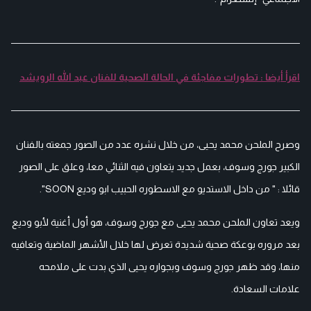
اقرأ أيضا : تطورات مفاجئة في الحالة الصحية للفنان عبد الله الرويشد
وصرح الملحن محمد يحيى، من خلال نشره عدد من الصور جمعته بالفنان
الكبير جورج وسوف، بعمل جديد يتعاون فيه الثنائي معا، وعلق على الصور
قائلا : " من داخل الاستديو مع الاسطوره الحبيب ابو وديع SOON".
ويعد تعاون الملحن محمد يحيى مع جورج وسوف، هو أول أغنية لأبو وديع
بعد مروره بوعكة صحية شديدة تعرض لها خلال الأشهر الماضية وتعافيه
منها، وقد ظهر جورج وسوف وبجواره يحيى الذي بدت على ملامحه
علامات السعادة.