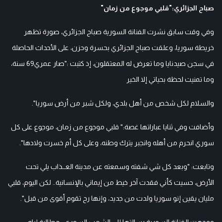
صباح الجزائري:"قلبي موجوع من زمان"
وفي وقت سابق نشرت الفنانة السورية صباح الجزائري، صورة تظهر
خريطة سوريا، وعلقت صباح الجزائري بحسرة وحزن، على الأحداث الحاصلة
في سجن صيدنايا وما تعرض له المعتقلون، إذ كتبت :"صار عمري69 سنة،
وما تمنيت لحظة بحياتي إلا الخير
والسلام لكل شخص من أهل بلدي، ولكل شبر من أرض سوريا".
وأضافت وفي ثنايا عباراتها غصة:" قلبي موجوع من زمان، موجوع على كل
سوري انحرم من أهله وانجبر يترك وطنه، وعلى كل أم خسرت ولادها".
وتابعت: "وبعد كل شي شفته وسمعته عن مدينة العــذاب يلي تحت
الأرض، حسيت كأني فقدت آخر خيط من إيماني بالإنسانية.. لكن اليوم، قلبي
مليان يقين إنو سوريا ولدت من جديد، وإنها رح تقوم أقوى من قبل".
ووجهت الفنانة السورية رسالتها إلى الشعب السوري ، مطالبة إياه