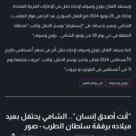
ويستعد الفنان جورج وسوف لإحياء حفل في الإمارات العربية المتحدة،
وذلك في 28 يونيو 2024 مع الفنان السوري عبد الرحمن فواز الملقب بـ
الشامي، ونشر بحسابه على "إنستغرام" بوستر الحفل وكتب: "محطتنا
المقبلة في دبي يوم 28 من يونيو، الشامي... جورج وسوف".
كما يستعد الفنان جورج وسوف لإحياء حفل آخر في شهر أغسطس بتاريخ
11أغسطس 2024 بلبنان، ونشر بوستر الحفل، وكتب: "بيروت بتجمعنا يوم
11 من أغسطس في الفورم دو بيروت".
جورج وسوف
فن ومشاهير
"أنت أصدق إنسان".. الشامي يحتفل بعيد
ميلاده برفقة سلطان الطرب - صور