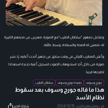
وتفاعل جمهور "سلطان الطرب"مع الصورة، معبرين عن محبتهم الكبيرة
له، متمنين له الصحة والسعادة، وسط عائلته.
وأعلن المطرب اللبناني في وقت سابق عن تجهيز أحدث أغانيه، إذ نشر
صورة من داخل أحد استديوهات الصوت لتسجيل أغنية جديدة استعدادا
لطرحها قريبا.
جورج وسوف
حفيدة جورج وسوف
سلطان الطرب
هذا ما قاله جورج وسوف بعد سقوط
نظام الأسد
فن ومشاهير
|
نشر:
2024/12/15
شارك الخبر