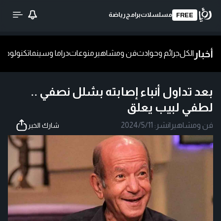
مسلسلات
برامج
رياضة
FREE
أخبار
الكل
جرائم وحوادث
فن ومشاهير
منوعات
دراما وسينما
تكنولوجيا
ش
بعد تداول أنباء إصابته بشلل نصفي ..
لطفي لبيب يعلق
فن ومشاهير
|
نشر:
2024/5/11
شارك الخبر