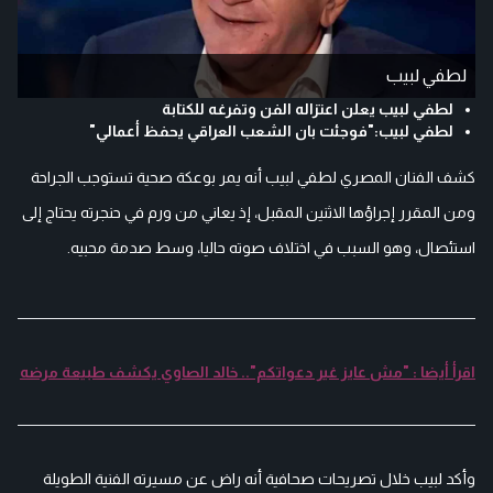
لطفي لبيب
لطفي لبيب يعلن اعتزاله الفن وتفرغه للكتابة
لطفي لبيب:"فوجئت بان الشعب العراقي يحفظ أعمالي"
كشف الفنان المصري لطفي لبيب أنه يمر بوعكة صحية تستوجب الجراحة
ومن المقرر إجراؤها الاثنين المقبل، إذ يعاني من ورم في حنجرته يحتاج إلى
استئصال، وهو السبب في اختلاف صوته حاليا، وسط صدمة محبيه.
اقرأ أيضا : "مش عايز غير دعواتكم".. خالد الصاوي يكشف طبيعة مرضه
وأكد لبيب خلال تصريحات صحافية أنه راض عن مسيرته الفنية الطويلة