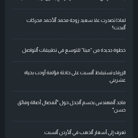
لماذا تصدرت علا سعيد زوجة محمد ٱلأحمد محركات
ٱلبحث؟
خطوة جديدة من “ميتا” للتوسع في تطبيقات ٱلتواصل
الزرقاء تستيقظ ٱلسبت على حادثة مؤلمة أودت بحياة
عشريني.
ماجد ٱلمهندس يحسم ٱلجدل حول "ٱنفصال أصالة وفائق
حسن"
تعرف إلى أسعار ٱلذهب في ٱلأردن ٱلسبت