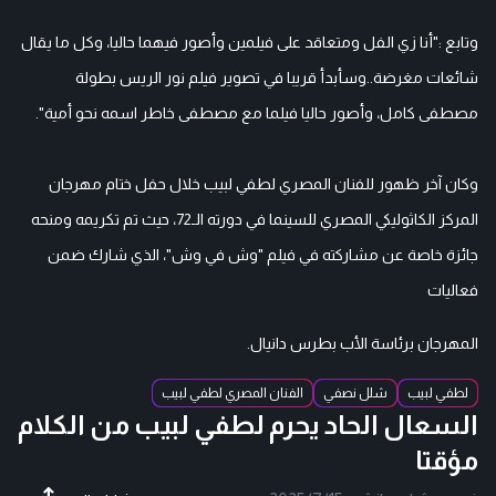
وتابع :"أنا زي الفل ومتعاقد على فيلمين وأصور فيهما حاليا، وكل ما يقال
شائعات مغرضة..وسأبدأ قريبا في تصوير فيلم نور الريس بطولة
مصطفى كامل، وأصور حاليا فيلما مع مصطفى خاطر اسمه نحو أمية".
وكان آخر ظهور للفنان المصري لطفي لبيب خلال حفل ختام مهرجان
المركز الكاثوليكي المصري للسينما في دورته الـ72، حيث تم تكريمه ومنحه
جائزة خاصة عن مشاركته في فيلم "وش في وش"، الذي شارك ضمن
فعاليات
المهرجان برئاسة الأب بطرس دانيال.
لطفي لبيب
شلل نصفي
الفنان المصري لطفي لبيب
السعال الحاد يحرم لطفي لبيب من الكلام
مؤقتا