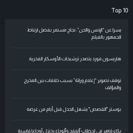
Top 10
يسرا عن “الإنس والجن”: نجاح مستمر بفضل ارتباط
الجمهور بالفيلم
هاريسون فورد يتصدر ترشيحات الأوسكار الفخرية
توقف تصوير “إعلام وراثة” بسبب خلافات بين المخرج
والمؤلف
بوستر "القصص" يشعل الجدل قبل أيام من عرضه
بكاء قاهر في لحظات ٱلفقد وٱلوداع يختزل أوجاعا قاسية