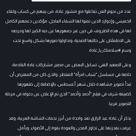
عدد من نجوم الفن تفاعلوا مع منشور غادة، من بينهم مي كساب ولقاء
الخميسي وإدوارد الذين تمنوا لها الشفاء العاجل، مؤكدين دعمهم الكامل
لها في هذه الظروف، في حين عبر جمهورها عن حبه الكبير لها وحرصه
على الاطمئنان على حالتها الصحية، وتداولوا صورها بشكل واسع تحت
وسم #سلامتك_يا_غادة.
وعلى الصعيد الفني، تساءل البعض عن مصير مشاركات غادة القادمة،
خاصة في مسلسل "شباب امرأة" المنتظر، والذي كان من المفترض أن
تبدأ تصوير مشاهده خلال شهر أغسطس، بالإضافة إلى ظهورها
كضيفة شرف في فيلم "أحمد وأحمد" الذي تم الإعلان عن دخوله في مرحلة
التصوير قريبا.
يذكر أن غادة عبد الرازق تعد واحدة من أبرز نجمات الشاشة العربية، وقد
عرفت بقدرتها على تجاوز المحن والعودة بقوة إلى الأضواء. ويأمل