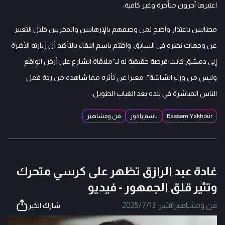
اعتبرها آخرون متأخرة وغير كافية،
مطالبين باعتذار واضح لمن وصفهم بالإرهابيين والمخربين خلال التعبير
عن وجهات نظره في السابق. واختتم باسم اللقاء بالتأكيد أن زيارته الأخيرة
إلى دمشق كانت فرصة حقيقية له لـ"ملاقاة الشارع على أرض الواقع
وليس من وراء الشاشة"، معبرا عن تأثره مما شاهده من ردة فعل
الناس المباشرة في بلده بعد الغياب الطويل.
Bassem Yakhour
باسم ياخور
فن ومشاهير
غادة عبد الرازق تظهر على كرسي متحرك
وتثير قلق الجمهور - فيديو
فن ومشاهير
|
نشر:
2025/7/13
شارك الخبر