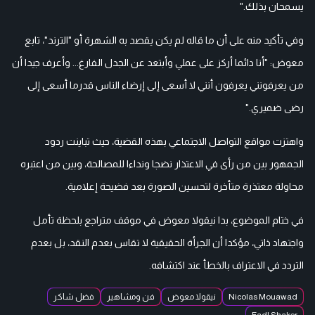
يسمحان بذلك."
وفي تأكيد منه على أن ما قاله لم يكن يقصد به الشهرة أو "الترند"، تابع
معوض: "أنا دائما أركز على عملي وأبتعد عن الجدل الفارغ... وأعرف جيدا أن
من يعرفونني يعرفون أنني لا أسعى إلى إرضاء الناس قدرما أسعى إلى
رضى ضميري."
واهتزت مواقع التواصل الاجتماعي بهذه القضية، حيث تباينت ردود
الجمهور بين من رأى في الاعتذار نضجا ونداءا للمصالحة، وبين من اعتبره
محاولة معتذرة متأخرة لتحسين الصورة بعد فضيحة إعلامية.
في ختام الموضوع، بدا نيقولا معوض في موقف متراجع بلحظة تأمل
واجتهاد ذاتي، مؤكدا أن الجرأة الحقيقية لا تقاس بعدم النقد، بل بعدم
التردد في الاعتراف بالخطأ عند اكتشافه.
Nicolas Mouawad
نيقولا معوض
فن ومشاهير
فضل شاكر
Fadl Shaker