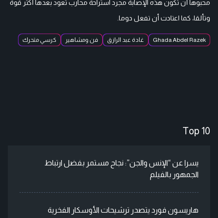
محبوها أن تكون هذه الإصابة مجرد استراحة محارب تعود بعدها أكثر قوة
وتألقا، كما اعتادت أن تفعل دوما.
Ghada Abdel Razek
غادة عبد الرازق
فن ومشاهير
كرسي متحرك
Top 10
يسرا عن “الإنس والجن”: نجاح مستمر بفضل ارتباط
الجمهور بالفيلم
هاريسون فورد يتصدر ترشيحات الأوسكار الفخرية