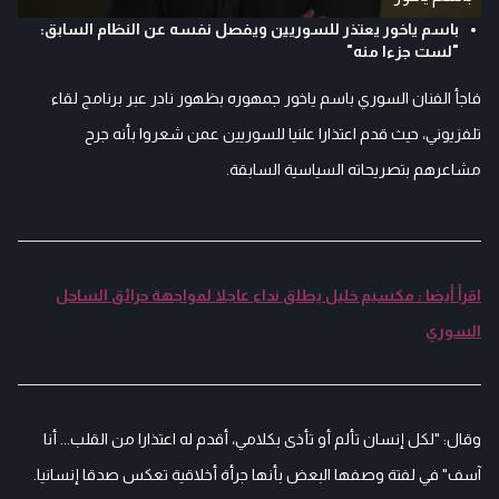
باسم ياخور يعتذر للسوريين ويفصل نفسه عن النظام السابق:
"لست جزءا منه"
فاجأ الفنان السوري باسم ياخور جمهوره بظهور نادر عبر برنامج لقاء
تلفزيوني، حيث قدم اعتذارا علنيا للسوريين عمن شعروا بأنه جرح
مشاعرهم بتصريحاته السياسية السابقة.
اقرأ أيضا : مكسيم خليل يطلق نداء عاجلا لمواجهة حرائق الساحل
السوري
وقال: "لكل إنسان تألم أو تأذى بكلامي، أقدم له اعتذارا من القلب... أنا
آسف" في لفتة وصفها البعض بأنها جرأة أخلاقية تعكس صدقا إنسانيا.