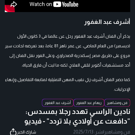
أشرف عبد الغفور
يذكر أن الفنان أشرف عبد الغفور رحل عن عالمنا في 3 كانون الأول
(ديسمبر) من العام الماضي، عن عمر ناهز 81 عاما، بعد تعرضه لحادث سير
مروع على طريق مصر إسكندرية الصحراوي، وعلى الفور نقل الفنان إلى
أحد مستشفيات أكتوبر لتلقي العلاج، لكنه ما لبث أن فارق الحياة،
كما حضر الفنان أشرف زكي نقيب المهن التمثيلية لمتابعة التفاصيل وإنهاء
الإجراءات.
فن ومشاهير
ريهام عبد الغفور
أشرف عبد الغفور
نادين الراسي تهدد رجلا بمسدس:
"دافعت عن أولادي بلا تردد" - فيديو
فن ومشاهير
|
نشر:
2025/7/13
شارك الخبر