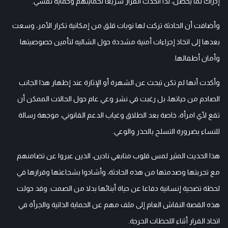
إدراك لما يحصل، لذا اتخذت القرار سريعا لحمايتهم وحماية نفسي."
وأضافت أن الحادثة تركت لها نوبات قلق من إمكانية تكرار الأمر، وسعت
بعدها إلى اتخاذ إجراءات أمنية مشددة حول الشاليه لتأمين خصوصيتها
وأمان أطفالها.
وأكدت أنها لم تكن تبحث عن الشهرة أو الإثارة عند إظهار هذا الجانب
الصادم من حياتها، بل رغبت في نشر وعي عام حول الحالات الممكن أن
تقع لأي امرأة، خاصة بعد الطلاق وغياب الدعم القانوني، موجهة رسالة
للنساء بضرورة التسلح بالحذر والوعي.
هذا الحديث المثير لمس قلوب متابعي نادين، الذين عبروا عن تضامنهم
مع تجربتها وصدمتها من هذه الحادثة، وأشادوا بشجاعتها وقرارها في
لحظة تضحية إنسانية دفاعا عن حياة أبنائها بدلا من الصمت. وقد حولت
هذه القصة النقاش العام إلى ملف مهم عن الحماية الذاتية والجرأة في
اتخاذ القرار أثناء اللحظات الحرجة.