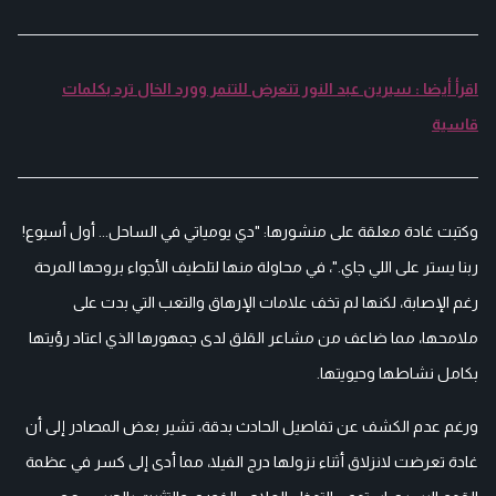
اقرأ أيضا : سيرين عبد النور تتعرض للتنمر وورد الخال ترد بكلمات
قاسية
وكتبت غادة معلقة على منشورها: "دي يومياتي في الساحل... أول أسبوع!
ربنا يستر على اللي جاي."، في محاولة منها لتلطيف الأجواء بروحها المرحة
رغم الإصابة، لكنها لم تخف علامات الإرهاق والتعب التي بدت على
ملامحها، مما ضاعف من مشاعر القلق لدى جمهورها الذي اعتاد رؤيتها
بكامل نشاطها وحيويتها.
ورغم عدم الكشف عن تفاصيل الحادث بدقة، تشير بعض المصادر إلى أن
غادة تعرضت لانزلاق أثناء نزولها درج الفيلا، مما أدى إلى كسر في عظمة