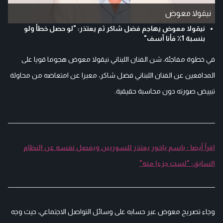
نيقولا معوض
نيقولا معوض يهاجم فضل شاكر ثم يعتذر: "لو حصل خطأ ولو
بنسبة 1٪ فأنا آسف"
في خطوة مفاجئة، شن الفنان اللبناني نيقولا معوض هجوما قويا على
المدافعين عن الفنان اللبناني فضل شاكر، معبرا عن امتعاضه من محاولة
تبييض صورته دون محاسبة حقيقية.
اقرأ أيضا : باسم ياخور يعتذر للسوريين ويفصل نفسه عن النظام
السابق: "لست جزءا منه"
وجاء تصريح معوض عبر حسابه على وسائل التواصل الاجتماعي، حيث وجه