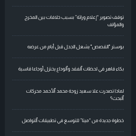
توقف تصوير “إعلام وراثة” بسبب خلافات بين المخرج
والمؤلف
بوستر "القصص" يشعل الجدل قبل أيام من عرضه
بكاء قاهر في لحظات ٱلفقد وٱلوداع يختزل أوجاعا قاسية
لماذا تصدرت علا سعيد زوجة محمد ٱلأحمد محركات
ٱلبحث؟
خطوة جديدة من “ميتا” للتوسع في تطبيقات ٱلتواصل