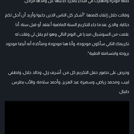
كلمة مؤثرة وانهارت في البكاء بمجرد حديثها عن والدها الراحل.
وقالت خلال إلقاء كلمتها: "أشكر كل الناس الذين جاءوا وأريد أن أحكي لكم
حكاية، والدي عندما جاء للتكريم السنة الماضية أعتقد أو قبل سنة، أنا
علمت من السوشيال ميديا في اليوم التالي وهو لم يقل لي وقلت له
تكريمك الثاني سأكون موجودة، وأنا هنا موجودة ومتأكدة أنه أيضا موجود
بروحه وابتسامته الطيبة".
وحرص على حضور حفل التكريم كل من: أشرف زكي، وخالد جلال، ولطفي
لبيب، ومحمد رياض، وسميرة عبد العزيز، وأحمد سلامة، والأب بطرس
دانيال.