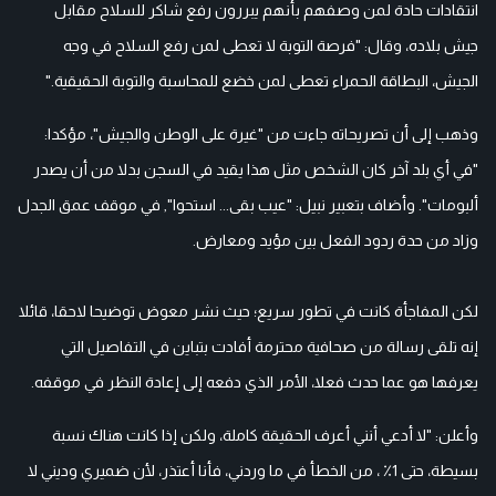
انتقادات حادة لمن وصفهم بأنهم يبررون رفع شاكر للسلاح مقابل
جيش بلاده، وقال: "فرصة التوبة لا تعطى لمن رفع السلاح في وجه
الجيش، البطاقة الحمراء تعطى لمن خضع للمحاسبة والتوبة الحقيقية."
وذهب إلى أن تصريحاته جاءت من "غيرة على الوطن والجيش"، مؤكدا:
"في أي بلد آخر كان الشخص مثل هذا يقيد في السجن بدلا من أن يصدر
ألبومات". وأضاف بتعبير نبيل: "عيب بقى... استحوا", في موقف عمق الجدل
وزاد من حدة ردود الفعل بين مؤيد ومعارض.
لكن المفاجأة كانت في تطور سريع؛ حيث نشر معوض توضيحا لاحقا، قائلا
إنه تلقى رسالة من صحافية محترمة أفادت بتباين في التفاصيل التي
يعرفها هو عما حدث فعلا، الأمر الذي دفعه إلى إعادة النظر في موقفه.
وأعلن: "لا أدعي أنني أعرف الحقيقة كاملة، ولكن إذا كانت هناك نسبة
بسيطة، حتى 1٪ ، من الخطأ في ما وردني، فأنا أعتذر، لأن ضميري وديني لا