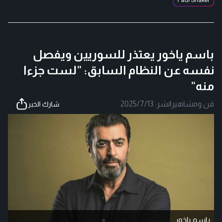
باسم ياخور يعتذر للسوريين ويفصل
نفسه عن النظام السابق: "لست جزءا
منه"
فن ومشاهير
|
نشر:
2025/7/13
شارك الخبر
باسم ياخور