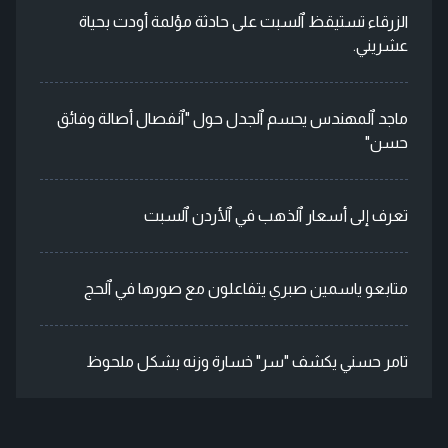
الزرقاء تستيقظ ٱلسبت على حادثة مؤلمة أودت بحياة
عشريني.
ماجد ٱلمهندس يحسم ٱلجدل حول "ٱنفصال أصالة وفائق
حسن"
تعرف إلى أسعار ٱلذهب في ٱلأردن ٱلسبت
متابعو ياسمين صبري يتفاعلون مع صورها في ٱلحج
تامر حسني يكشف "سر" خسارة وزنه بشكل ملحوظ