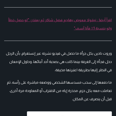
اقرأ أيضا : نيقولا معوض يهاجم فضل شاكر ثم يعتذر: "لو حصل خطأ
ولو بنسبة 1٪ فأنا آسف"
وروت نادين بكل جرأة ما حصل في فيديو نشرته عبر إنستغرام، بأن الرجل
دخل فجأة إلى الغرفة بينما كانت هي بصحبة أحد أبنائها، وحاول الإمعان
في النظر إليها بطريقة اعتبرتها مخيفة،
ما دفعها إلى سحب مسدسها الشخصي ووضعه مباشرة على رأسه، ثم
تعاملت معه بكل حزم، محذرة إياه من الاقتراب أو المعاودة مرة أخرى،
قبل أن ينصرف عن المكان.