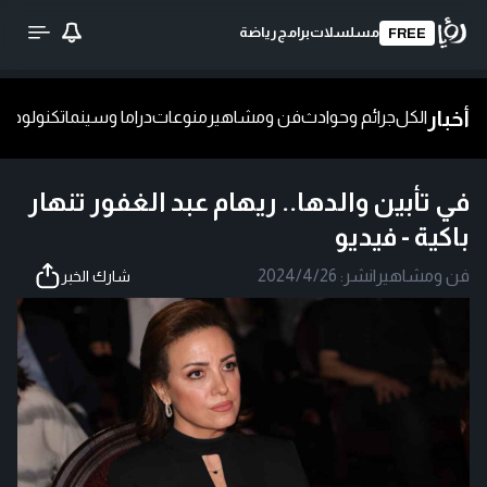
مسلسلات
برامج
رياضة
FREE
أخبار
الكل
جرائم وحوادث
فن ومشاهير
منوعات
دراما وسينما
تكنولوجيا
ش
في تأبين والدها.. ريهام عبد الغفور تنهار
باكية - فيديو
فن ومشاهير
|
نشر:
2024/4/26
شارك الخبر