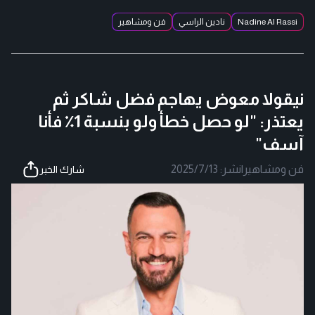
Nadine Al Rassi
نادين الراسي
فن ومشاهير
نيقولا معوض يهاجم فضل شاكر ثم
يعتذر: "لو حصل خطأ ولو بنسبة 1٪ فأنا
آسف"
فن ومشاهير
|
نشر:
2025/7/13
شارك الخبر