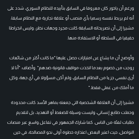
ورغم أن ياخور كان معروفا في السابق بتأييده للنظام السوري، شدد على
أنه لم يربط نفسه رسميا بأي منصب أو علاقة تجارية مع النظام سابقا،
مشيرا إلى أن تصريحاته السابقة كانت مجرد وجهات نظر، وليس انخراطا
حقيقيا في السلطة أو الاستفادة منها.
وأوضح أن ما يشاع عن امتيازات حصل عليها "ما كانت أكثر من شائعات
روجت من خصوم بعدما اتخذت مواقف قانونية ضدهم". وأضاف: "أنا لا
أرى نفسي جزءا من النظام السابق، ولم أكن مسؤولا في أي جهة، وكل
ما أملك من عملي فقط."
مشيرا إلى أن العلاقة الشخصية التي جمعته بماهر الأسد كانت محدودة
وحملت طابع إنساني، وليست وسيلة للضغط أو التهديد، بل لتقديم
طلبات لفئة من الناس. كما شارك الجمهور في تفاعل واسع عبر منصات
التواصل، حيث اعتبر البعض اعتذاره خطوة أولى نحو المصالحة، في حين