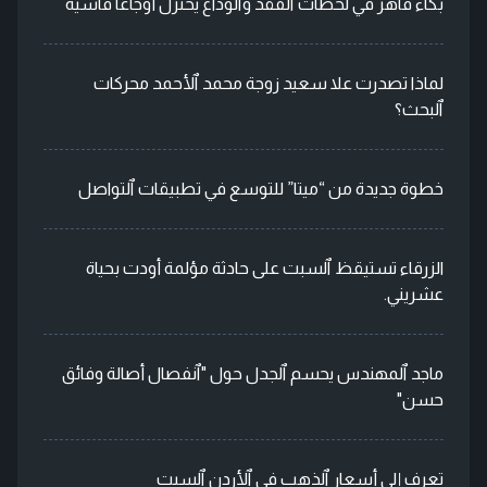
بكاء قاهر في لحظات ٱلفقد وٱلوداع يختزل أوجاعا قاسية
لماذا تصدرت علا سعيد زوجة محمد ٱلأحمد محركات
ٱلبحث؟
خطوة جديدة من “ميتا” للتوسع في تطبيقات ٱلتواصل
الزرقاء تستيقظ ٱلسبت على حادثة مؤلمة أودت بحياة
عشريني.
ماجد ٱلمهندس يحسم ٱلجدل حول "ٱنفصال أصالة وفائق
حسن"
تعرف إلى أسعار ٱلذهب في ٱلأردن ٱلسبت