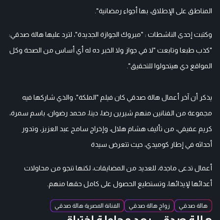
المناطق على الإطلاق، بها أجواء رمضانية".
وكتبت إحدى الناشطات : "مبروك الجوازة الجديدة"، لترد عليها هالة صدقي:
"كذب طبعا وتابعت "لا في جواز ولا الخبر ده له أي أساس من الصحة وكل
المواقع دي هيتحولوا للتحقيق".
يذكر أن آخر أعمال هالة صدقي كان فيلم "الملكة"، والذي شاركها فيه
مجموعة من الفنانين منهم شيرين رضا، دينا، محمد رضوان، باسم سمرة،
كريم عفيفي، من تأليف هشام هلال، وإخراج سامح عبد العزيز، وتدور
أحداثه في إطار كوميدي، حيث تتعرض سيدة
أعمال تدعى ماجدة، للعديد من المضايقات، لكنها تنجو من محاولات
أعدائها لإيذائها، وتستطيع الحصول على كامل حقها منهم.
هالة صدقي
زواج هالة صدقي
الفنانة المصرية هالة صدقي
هالة صدقي بعد محاولة اختراق