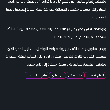
وتحدثت إلهام شاهين عن فيلم "يا دنيا يا غرامي" ووصفته بأنه من أجمل
الأفلام التي جسدت مفهوم الصداقة بطريقة جيدة، مبدية إعجابها وحبها
العميق له.
وأوضحت أنهن دخلن في مرحلة التحضيرات للعمل، معقبة: "إن شاء الله
سيجمعنا قريبا فيلم (قلبي يحبك يا دنيا)".
ورحب فنانون وصناع الأفلام ورواد مواقع التواصل بالتعاون الجديد الذي
سيجمع الفنانات الثلاثة، لكونهن يعتبرن الأبرز على الساحة الفنية المصرية
ويتمتعن بقاعدة جماهيرية واسعة، ممتدة إلى خارج مصر.
الهام شاهين
هالة صدقي
ليلى علوي
قلبي بحبك يا دنيا