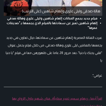
هالة صدقي وليلى علوي وإلهام شاهين (على الترتيب)
فيلم جديد يجمع الفنانات إلهام شاهين وليلى علوي وهالة صدقي
إلهام شاهين تعبر عن سعادتها بالفيلم الذي يجمعها بـ"صديقات
عمرها"
عبرت الفنانة المصرية إلهام شاهين عن سعادتها، حيال تعاون فني جديد
يجمعها بالفنانتين ليلى علوي وهالة صدقي، من خلال فيلم يحمل عنوان
"قلبي يحبك يا دنيا"، بعد مرور 28 عاما على ظهورهن معا في فيلم "يا دنيا
يا
غرامي".
اقرأ أيضا : ريهام سعيد تفجر مفاجأة..فنان شهير حاول الزواج بها