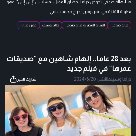
فنيا، هالة صدقي تخوض دراما رمضان المقبل بمسلسل "إش إش"، وهو
بطولة الفنانة مي عمر، ومن إخراج محمد سامي.
هالة صدقي
الفنانة المصرية هالة صدقي
خالد يوسف
عمر زهران
بعد 28 عاما.. إلهام شاهين مع "صديقات
عمرها" في فيلم جديد
دراما وسينما
|
نشر:
2024/6/20
شارك الخبر