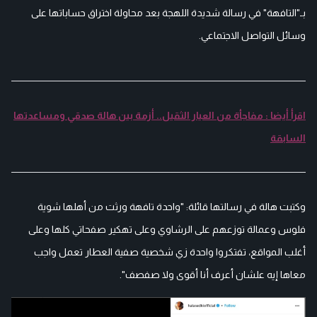
بـ"التافهة" في رسالة شديدة اللهجة بعد محاولة اختراق حساباتها على
وسائل التواصل الاجتماعي.
اقرأ أيضا : مفاجأة من العيار الثقيل.. أزمة بين هالة صدقي ومساعدتها
السابقة
وكتبت هالة في رسالتها قائلة: "واحدة تافهة ورثت من أهلها شوية
فلوس وعمالة توزعهم على الرشاوي وعلى تهكير صفحاتي كلها وعلى
أغلب المواقع، تفتكروا واحدة زي شخصية صفية العطار تعمل واجب
معاها إيه علشان أعرف أنا أقوى ولا صفصف".