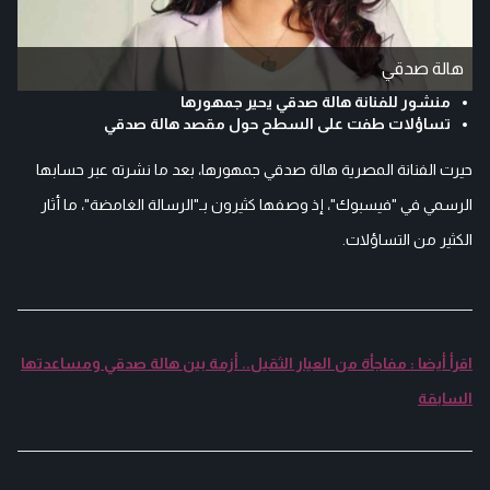
هالة صدقي
منشور للفنانة هالة صدقي يحير جمهورها
تساؤلات طفت على السطح حول مقصد هالة صدقي
حيرت الفنانة المصرية هالة صدقي جمهورها، بعد ما نشرته عبر حسابها
الرسمي في "فيسبوك"، إذ وصفها كثيرون بـ"الرسالة الغامضة"، ما أثار
الكثير من التساؤلات.
اقرأ أيضا : مفاجأة من العيار الثقيل.. أزمة بين هالة صدقي ومساعدتها
السابقة