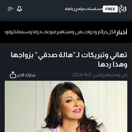
مسلسلات
برامج
رياضة
FREE
أخبار
الكل
جرائم وحوادث
فن ومشاهير
منوعات
دراما وسينما
تكنولوجيا
ش
تهاني وتبريكات لـ"هالة صدقي" بزواجها
وهذا ردها
فن ومشاهير
|
نشر:
2024/4/2
شارك الخبر