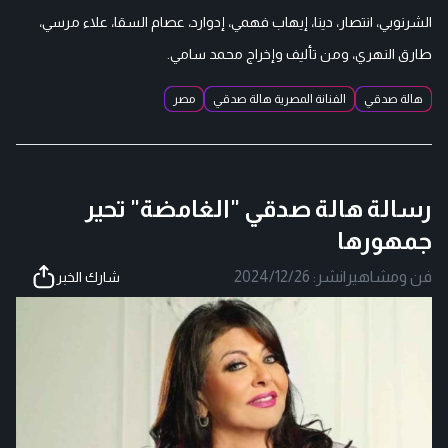
الشرنوبي، انتصار، دينا، إيهاب فهمي، إدوارد، عصام السقا، علاء مرسي،
طارق النهري، ومن تأليف وإخراج محمد سامي.
هالة صدقي
الفنانة المصرية هالة صدقي
مصر
رسالة هالة صدقي "الغامضة" تحير
جمهورها
فن ومشاهير
|
نشر:
2024/12/26
شارك الخبر