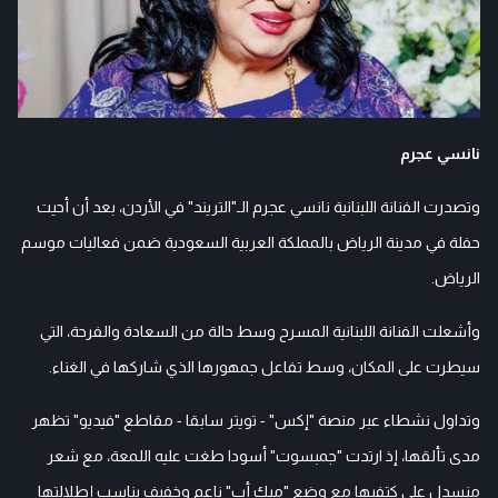
نانسي عجرم
وتصدرت الفنانة اللبنانية نانسي عجرم الـ"التريند" في الأردن، بعد أن أحيت
حفلة في مدينة الرياض بالمملكة العربية السعودية ضمن فعاليات موسم
الرياض.
وأشعلت الفنانة اللبنانية المسرح وسط حالة من السعادة والفرحة، التي
سيطرت على المكان، وسط تفاعل جمهورها الذي شاركها في الغناء.
وتداول نشطاء عبر منصة "إكس" - تويتر سابقا - مقاطع "فيديو" تظهر
مدى تألقها، إذ ارتدت "جمبسوت" أسودا طغت عليه اللمعة، مع شعر
منسدل على كتفيها مع وضع "ميك أب" ناعم وخفيف يناسب إطلالتها