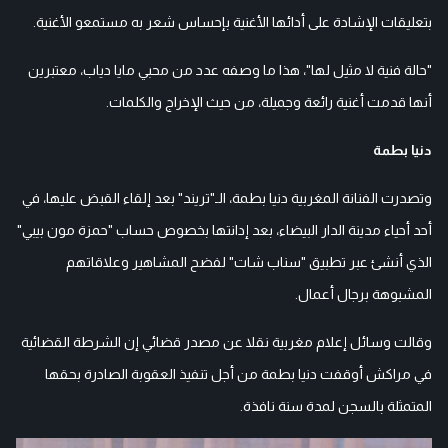
بتعليقات الإشادة على أدائها الأغنية بإحساس شعر به مستمعو الأغنية.
"حالة فنية لا مثيل لها"، هذا ما وصفه عدد من محبي مايا دياب، معتبرين
أنها قدمت أغنية رائعة وجميلة، من حيث الإخراج والكلمات.
دنيا بطمة
وتصدرت الفنانة المغربية دنيا بطمة، الـ"تريند" بعد إلقاء القبض عليها، في
أحد أحياء مدينة الدار البيضاء، بعد إدانتها بخصوص حساب "حمزة مون بيبي"
الذي أنشئ عبر تطبيق "سناب شات" لفضح المشاهير وعلاقاتهم
المشبوهة برجال أعمال.
وقالت وسائل إعلام مغربية نقلا عن مصدر قضائي إن الشرطة القضائية
في مراكش أوقفت دنيا بطمة من أجل تنفيذ العقوبة الصادرة بحقها
المتمثلة بالسجن لمدة سنة نافذة.