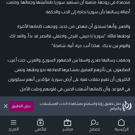
متجمدة في روحها، متمنية أن تستعيد سوريا طمأنينتها وجمالها. وختمت
أصالة رسالتها بأن سوريا بحاجة إلى الحب والحكمة
والصبر، وأنها تستحق أن تنهض من جديد، ووجهت كلماتها الأخيرة
لوطنها قائلة: "سوريا يا حبيبتي، افرحي واحتفلي، فالنصر قد بدأ، والغد لك،
واليوم بين يديك.. هكذا أنت: حرة، أبية، شامخة".
وحققت رسالتها صدى واسعا بين الجمهور السوري والعربي، حيث أعرب
المتابعون عن تأثرهم العميق بمشاعرها الصادقة نحو وطنها، وتمنى
الكثيرون أن تقيم حفلات فنية على أرض سوريا، مؤكدين أنهم سيكونون
في الموعد، وأن كلماتها أشعلت الحنين في قلوبهم وجلبت الأمل.
أصالة نصري
سوريا
ذكرى التحرير
Assala Nasr
Syria
حمل تطبيق رؤيا واستمتع بمشاهدة احدث المسلسلات
حمل التطبيق
والبرامج
الرئيسية
تصفح
مباشر
قائمتي
المزيد