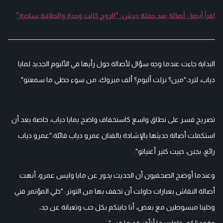
اقرأ أيضا : أصالة بعد حفلة جرش: "الروح كانت وحدة والطاقة ساحرة"
البداية جاءت عندما وجه سؤال لأصالة حول رأيها في الألبوم الجديد لمايا
دياب، لترد:"مين؟ نزلت ألبوم؟ ألف مبروك، من سوء حظي ما سمعتو".
تصريح فسر على نطاق واسع كاستخفاف واضح بمايا دياب، خاصة بعد أن
استكملت أصالة حديثها بالإشادة بالفنان عمرو دياب قائلة:"عمرو دياب
رائع، بجنن، حبيت كتير أغنياتو".
وعندما أوضح الصحفيون أن الحديث يدور عن مايا وليس عمرو، أنهت
أصالة النقاش بعبارات حاولت أن تخفف بها من التوتر: "خلي المؤتمر فني
وخلينا مبسوطين مع بعض، أنا جايتكم بكل حب وتعبانة عن جد،
وقعدتلكم، حاولت ما أتأخر قد ما فيي".