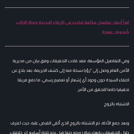
اقرأ أيضا : تفاصيل مؤلمة لحادث في الزرقاء الجديدة ونجاة الركاب
بأعجوبة - صورة
وفي التفاصيل المؤسفة، فقد قادت التحقيقات وفق بيان من مديرية
الأمن العام وصل إلى "رؤيا نسخة منه إلى كشف الجريمة، بعد بلاغ عن
اختفاء السيدة دون وجود أي إشعار أو تعميم رسمي، ما دفع فريقا
تحقيقيا خاصا للتحقق من الأمر.
الاشتباه بالزوج
وبعد جمع الأدلة، تم الاشتباه بالزوج الذي ألقي القبض عليه، حيث اعترف
خلال التحقيقات بإنهاء حياة زوجته خنقا قبل نحو ثلاثة أسابيع إثر خلافات