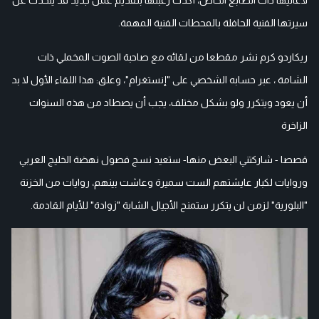
سيرتها الفنية الحافلة بالمحطات الفنية المهمة.
ريكاردو كرم نشر مقطعا من لقائه مع صاحبة الصوت المخملي ذات
الشامة ، عبر حسابه الشخصي على "إنستغرام"، وعلق: هذا اللقاء الأول لا بد
أن يعود ويتكرر ولو بشكل مختلف، يجب أن يصطاد من هذه السنوات
الزاخرة
قصصا - شاركتني البعض منها- ستعيد نسج فصول نهضة الخليج العربي
وروايات لكبار عايشتهم الست سميرة وعاشت بينهم، روايات من الخزنة
"البلورية" لزمن لن يتكرر ستمنح الأجيال الشابة "زوادة" للأيام القادمة.