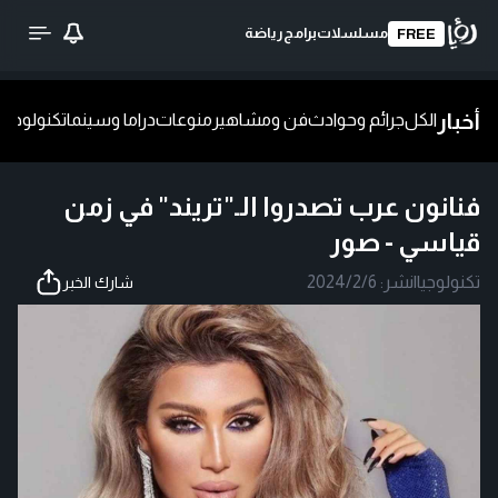
مسلسلات
برامج
رياضة
FREE
أخبار
الكل
جرائم وحوادث
فن ومشاهير
منوعات
دراما وسينما
تكنولوجيا
ش
فنانون عرب تصدروا الـ"تريند" في زمن
قياسي - صور
تكنولوجيا
|
نشر:
2024/2/6
شارك الخبر