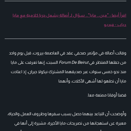
اقرأ أيضا : "مين.. مايا".. سؤال لـ أصالة يشعل حربا كلامية مع مايا
دياب - فيديو
وقالت أصالة في مؤتمر صحفي عقد في العاصمة بيروت، قبل يوم واحد
من حفلها المنتظر في
Forum De Beirut
السبت، إنها تعرفت على مايا
منذ نحو خمس سنوات عبر صديقهما المشترك نيكولا جبران، إذ اعتادت
مايا أن تطهو لها أشهى الأكلات، وأنهما
قضتا أوقاتا ممتعة معا.
وأوضحت أن التباعد بينهما حصل بسبب سفرها وظروف العمل والحياة،
معبرة عن استهجانها من تصريحات مايا الأخيرة، مشيرة إلى أنها في