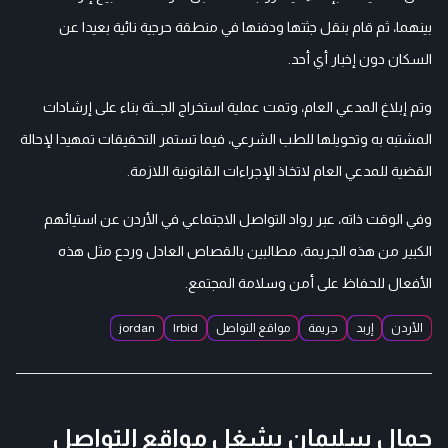
بينهما، ثم قام بنقل جثتها ودفنها في منطقة حرجية نائية بعيدا عن
السكان دون إخبار أي أحد.
وتم إبلاغ المدعي العام، وتمت عملية استخراج الجــثة بناء على إرشادات
المشتبه به وتحويلها للطب الشرعي، فيما تستمر التحقيقات تمهيدا لإحالة
القضية للمدعي العام لاتخاذ الإجراءات القانونية اللازمة.
وفي الوقت ذاته، عبر رواد التواصل الاجتماعي في الأردن عن استيائهم
الكبير من هذه الجريمة، مطالبين بالقصاص العادل وردع مثل هذه
الأفعال للحفاظ على أمن وسلامة المجتمع.
الأردن
إربد
جريمة
مواقع التواصل
Irbid
jordan
جمال سليمان يشغل مواقع التواصل