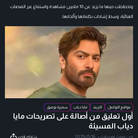
وتخططت حينها ما يزيد عن 10 ملايين مشاهدة واستماع عبر المنصات
الغنائية، وسط إشادات بكلماتها وألحانها.
مواقع التواصل
التريند
مايا دياب
سميرة توفيق
أول تعليق من أصالة على تصريحات مايا
دياب المسيئة
فن ومشاهير
|
نشر:
2025/8/16
شارك الخبر