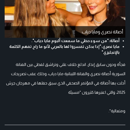
أصالة نصري ومايا دياب
أصالة:"من سوء حظي ما سمعت ألبوم مايا دياب".
مايا نصري:"إذا بدكن تفسروا لها بالعربي لأنو ما راح تفهم الكلمة
بالإنجليزي"
فجأة ودون سابق إنذار، اندلع خلاف علني وتراشق لفظي بين الفنانة
السورية أصالة نصري والفنانة اللبنانية مايا دياب، وذلك عقب تصريحات
أدلت بها أصالة في المؤتمر الصحفي الذي سبق حفلها في مهرجان جرش
2025، والتي اعتبرها كثيرون "مسيئة
ومتعالية".