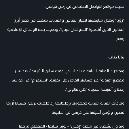
حديث مواقع التواصل الاجتماعي في زمن قياسي.
"رؤيا" وخلال متابتعتها لأخبار الفنانين والفنانات تمكنت من حصر أبرز
الفنانين الذين أشعلوا "السوشال ميديا"، وضجت بهم الوسائل الإعلامية
وهم:
مايا دياب
وتصدرت الفنانة اللبنانية مايا دياب في وقت سابق الـ"تريند"، بعد نشر
مقطع "فيديو" عبر حسابها الخاص على تطبيق "انستغرام" من كواليس
إطلاق أغنيتها الجديدة "كلن قالولي".
وفاجأت الفنانة اللبنانية جمهورها بإطلالتها، إذ ظهرت ترتدي فستانا أزرقا
قصيرا، وتؤدي أغنيتها على كرسي في الطبيعة.
وتداول نشطاء عبر منصة "إكس" - تويتر سابقا - المقطع، مرفقا