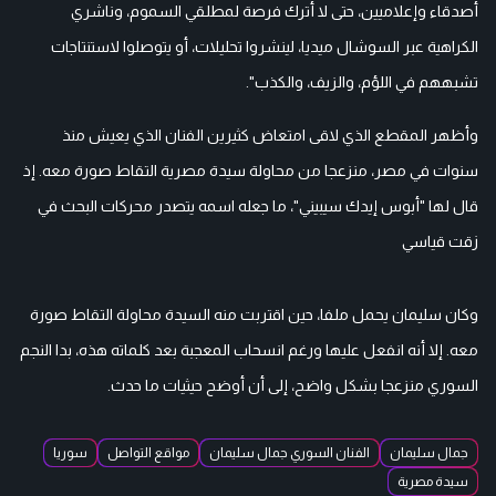
أصدقاء وإعلاميين، حتى لا أترك فرصة لمطلقي السموم، وناشري
الكراهية عبر السوشال ميديا، لينشروا تحليلات، أو يتوصلوا لاستنتاجات
تشبههم في اللؤم، والزيف، والكذب".
وأظهر المقطع الذي لاقى امتعاض كثيرين الفنان الذي يعيش منذ
سنوات في مصر، منزعجا من محاولة سيدة مصرية التقاط صورة معه. إذ
قال لها "أبوس إيدك سيبيني"، ما جعله اسمه يتصدر محركات البحث في
زقت قياسي
وكان سليمان يحمل ملفا، حين اقتربت منه السيدة محاولة التقاط صورة
معه. إلا أنه انفعل عليها ورغم انسحاب المعجبة بعد كلماته هذه، بدا النجم
السوري منزعجا بشكل واضح، إلى أن أوضح حيثيات ما حدث.
جمال سليمان
الفنان السوري جمال سليمان
مواقع التواصل
سوريا
سيدة مصرية