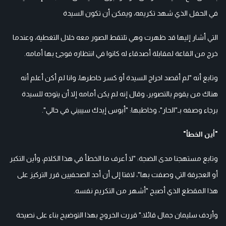
في الحفل الذي شهد تكريمه، ويمكن أن تكون السيدة
التي أشار إليها قد ظهرت وهي تلتقط الصور معه خلال التغطية، وعندما
خرج من القاعة لمقابلة أصدقاء له كانوا في انتظاره فوجئ بها أمامه.
وتابع أنه "لم أقصد احراج السيدة أو كسر خاطرها، وانا لم أكن أعلم أنه
هناك من يقوم بالتصوير، وقال إنه لم يكن أمامه إلا أن يتوجه للسيدة
برجاء وصفه بـ"الحار"، وخاطبها: "أبوس إيدك سيبيني في حالي".
"أين الخطأ"
وتابع مستهجنا مدى الضجة: "لا أعرف ما الخطأ في هذا الكلام، وأين التكبر
أو العجرفة التي وصفت بها"، لافتا إلى أن أحد الصحفيين قرر التركيز على
هذا المقطع الذي أصبح "أشهر من التكريم نفسه.
وأردف سليمان جمال قائلا:" قررت الخروج بهذا التوضيح بناء على نصيحة