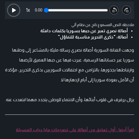
1
x
0:00
ملاحظة: النص المسموع ناتج عن نظام آلي
أصالة نصري تعبر عن حبها بسوريا بكلمات دافئة
أصالة: "ذكرى التحرير مناسبة للتفاؤل"
وجهت الفنانة السورية أصالة نصري رسالة مليئة بالمشاعر إلى وطنها
سوريا عبر حساباتها الرسمية، عبرت فيها عن حبها العميق لأرضها
وارتباطها بجذورها، بالتزامن مع احتفالات السوريين بذكرى التحرير، مؤكدة
أن الأمل بعودة سوريا إلى أيام ازدهارها لا
يزال يرفرف في قلوب أبنائها، وأن الانتماء للوطن يتجدد مهما ابتعدت عنه.
اقرأ أيضا : أول تعليق من أصالة على تصريحات مايا دياب المسيئة