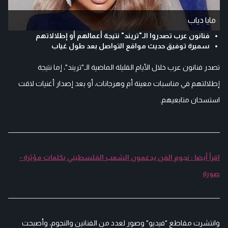
مايا دياب
فنانون عرب تصدروا الـ"تريند" نتيجة أعمالهم أو إطلالاتهم
سميرة توفيق حديث مواقع التواصل بعد طول غياب
تصدر فنانون عرب خلال الأيام القليلة الماضية الـ"تريند"، إما نتيجة
إطلالتهم في مناسبات معينة أم وهرجانات، أو بعد إصدار أغنيات لاقت
استسحان متابعيهم.
اقرأ أيضا : نجوم الفن يدعمون الشعب الفلسطيني بكلمات مؤثرة -
صورة
وانتشرت مقاطع "فيديو" وصور لعدد من الفنانين والنجوم، وأصبحت