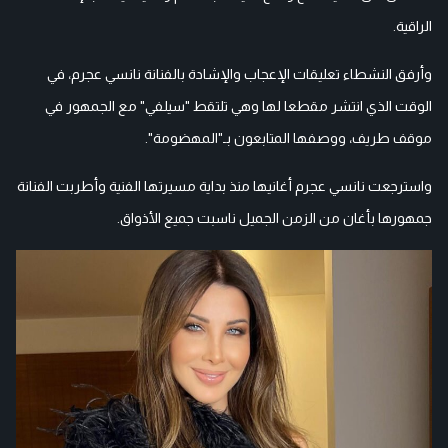
الراقية.
وأرفق النشطاء تعليقات الإعجاب والإشادة بالفنانة نانسي عجرم، في
الوقت الذي انتشر مقطعا لها وهي تلتقط "سيلفي" مع الجمهور في
موقف طريف، ووصفها المتابعون بـ"المهضومة".
واسترجعت نانسي عجرم أغانيها منذ بداية مسيرتها الفنية وأطربت الفنانة
جمهورها بأغان من الزمن الجميل ناسبت جميع الأذواق.