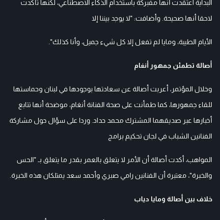
البداية اعتقدت أنها مفبركة باستخدام الذكاء الاصطناعي، لكنها تأكدت
لاحقا أنها صحيحة. وأضافت: "لا يوجد بيننا إلا
الأيام الطيبة، ومايا لم تفعل إلا كل شيء جميل، وأنا كذلك".
أصالة تطمئن جمهور أنغام
وخلال المؤتمر، أعربت أصالة عن سعادتها بوجودها في لبنان وحماستها
للقاء جمهورها، كما طمأنت على صحة الفنانة أنغام، موضحة أنها تتابع
أخبارها عبر صديقهما المشترك محمد حداد. وردا على سؤال حول مشاركة
الفنانين الشباب في لجان تحكيم برامج
المواهب، أكدت أصالة أن الأمر لا يتعلق بالعمر بقدر ما يتعلق بـ "الحس
والخبرة"، معتبرة أن الفنانين رامي صبري وأحمد سعد يمتلكان هذه الخبرة.
خلاف بين أصالة ومايا دياب