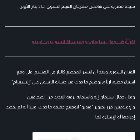
سيدة مصرية على هامش مهرجان الفيلم السنوي الـ51 بدار الأوبرا.
اقرأ أيضا : جمال سليمان يوجه رسالة للسوريين - فيديو
الفنان السوري وبعد أن انتشر المقطع كالنار في الهشيم، على وقع
استياء محبيه، ارتأى توضيح ما حدث عبر حسابه الرسمي على "إنستغرام".
وقال جمال سليمان إنه واستجابة لرغبة العديد من الصحافيين
والإعلاميين قرر تصوير "فيديو" لتوضيح حقيقة ما حدث، مبينا أنه لم يقصد
إحراجها أو الإساءة لها.