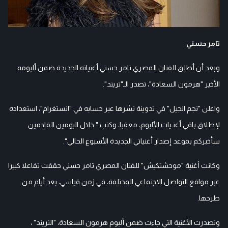
تامر حسني
وبعد أن أطلق الفنان المصري تامر حسني أغنياته الجديدة ضمن ألبومه
الأخير "هرمون السعادة"، تصدر الـ"تريند".
واعلن "نجم الجيل" في تدوينة نشرها عبر حسابه في "انستغرام"، استعداده
لإطلاق باقي أغنـيات الألبوم، معقبا، وكتب " خلال اليومين القادمين
سأخبركم بموعد إصدار أغنياتي الجديدة الأسبوع الحالي".
وكانت أغنية "موحشتكيش" للفنان المصري تامر حسني حققت تفاعلا كبيرا
عبر مواقع التواصل الاجتماعي المختلفة، في زمن قياسي، بعد أيام من
طرحها.
وتصدرت الأغنية التي جاءت ضمن ألبوم هرمون السعادة، "التريند" ،