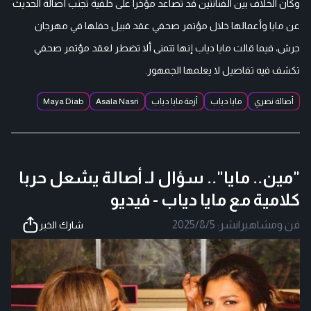
وكان الخلاف بين الفنانتين قد تصاعد مؤخرا على خلفية تجنب أصالة الحديث
عن مايا وأعمالها خلال مؤتمر صحفي عقد قبيل حفلها في مهرجان
جرش، فيما قالت مايا دياب إنها تتمنى ألا تضطر لعقد مؤتمر صحفي
تكشف فيه تفاصيل لا يعلمها الجمهور.
أصالة نصري
مايا دياب
أزمة مايا دياب
Asala Nasri
Maya Diab
"مين.. مايا".. سؤال لـ أصالة يشعل حربا
كلامية مع مايا دياب - فيديو
فن ومشاهير
|
نشر:
2025/8/5
شارك الخبر