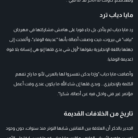
مايا دياب ترد
رد مايا دياب لم يتأخر، بل جاء قويا على هامش مشاركتها في مهرجان
"بياف" في بيروت، حيث وصفت أصالة بأنها "عديمة الوفاء"، وألمحت إلى
جهلها باللغة الإنجليزية بقولها:"أول شي بدي قلها إنو هي إنسانة بلا قوة
(عديمة الوفاء).
وأضافت مايا دياب:"وإذا بدكن تفسروا لها بالعربي لأنو ما راح تفهم
الكلمة بالإنجليزي... وبدي قلها إن شاء الله ما يكون عندي وقت أعمل
مؤتمر غير فني واحكي فيه عن أصالة، شكرا".
تاريخ من الخلافات القديمة
الجدير بالذكر أن العلاقة بين الفنانتين شابها التوتر منذ سنوات، دون وجود
تفسير واضح لأسباب الخلاف. وكانت مايا دياب قد علقت سابقا على الأمر